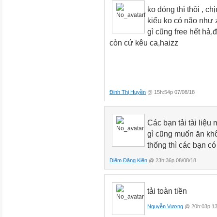
ko đóng thì thôi , 
kiểu ko có não như 
gì cũng free hết hả
còn cứ kêu ca,haizz
Đinh Thị Huyền
@ 15h:54p 07/08/18
Các bạn tải tài liệu 
gì cũng muốn ăn khô
thống thì các bạn có 
Diêm Đăng Kiên
@ 23h:36p 08/08/18
tải toàn tiền
Nguyễn Vương
@ 20h:03p 13