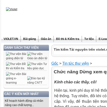
ViOLET.VN
Bài giảng
Giáo án
Đề thi & Kiểm tra
Tư liệu
E-Lea
DANH SÁCH THƯ VIỆN
Tìm kiếm Tài nguyên trên violet.
Gốc
>
Tin tức thư viện
>
Chức năng Dừng xem quả
Kính chào các thầy, cô!
Hiện tại, kinh phí duy trì hệ t
CÁC Ý KIẾN MỚI NHẤT
hệ thống. Tuy nhiên, đôi khi có 
Kế hoạch hành động cá nhân
cập. Vì vậy, để thuận tiện tr
nâng cao chất lượng...
thống đã cung cấp chức năng