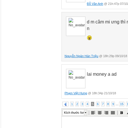
Đỗ Vân Anh
@ 21h:47p 07/10
d m câm mi ưng thì 
n
Nguyễn Ngàn Hán Triệu
@ 18h:29p 09/10/18
lai money a ad
Phạm Việt Hưng
@ 18h:34p 21/10/18
...
1
2
3
4
5
6
7
8
9
15
Kích thước font