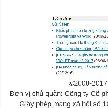
Đường dẫn
:
p
Gửi ý kiến
Khắc phục hiện tượng không x
PowerPoint và Word
(20/09/18
Thử nghiệm Hệ thống Kiểm tr
Giới thiệu chức năng "Bài kiểm
[01/6-30/7] - "Ngày hè trong tô
ViOLET mùa hè 2017
(06/06/1
[Đã khắc phục] Hiện tượng cản
(20/12/16)
©2008-2017 
Đơn vị chủ quản: Công ty Cổ p
Giấy phép mạng xã hội số 