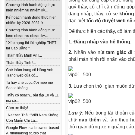
Chương trình hành động thực
quý thầy, cô chỉ cần đóng góp 
hiện nhiệm vụ nhiệm kỳ...
đăng nhập, thầy, cô sẽ
không
Kế hoạch hành động thực hiện
đặc biệt
tốc độ duyệt web sẽ 
nhiệm kỳ 2026-2031 ở...
Chương trình hành động thực
Để thực hiện các thầy, cô làm
hiện nhiệm vụ nhiệm kỳ...
1. Đăng nhập vào hệ thống.
" Xếp hạng thi tốt nghiệp THPT
tại Cao Bằng "...
2.
Nhấn vào nút
tam giác đi
Thăm thầy Minh An !...
phải màn hình rồi nhấn vào c
Thăm thầy Tình !...
Ghé thăm trang cô Hồng Anh.
Trang web của cô...
Ta hay chê cuộc đời méo mó
3.
Lựa chọn thời gian muốn dừ
Sao ta không...
Thầy có bsach1 bài tập 10 và 11
mà có...
Cảm ơn thầy!...
Lưu ý
: Nếu trong tài khoản củ
Netizen Thái: "Việt Nam Không
chữ
nạp thêm
và làm theo hư
Còn Muốn Chỉ Là...
thời gian dừng xem quảng cáo
Google Flow is a browser-based
AI filmmaking studio that