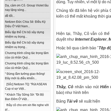
dùng. Tuy nhiên, vì một lý do n
Dạ, cảm ơn Cô. Group Violet lâu
nay lặng sóng...
Chúng tôi đã liên hệ với phía
đề tốt...
kiến có thể mất khoảng thời g
Netizen Đức Chia Sẻ: Điều Kỳ
Diệu Ở Việt Nam...
Biểu tập thể Chi bộ xây dựng
Hiện tại, Thầy, Cô vẫn có thể 
nhiệm vụ trọng...
duyệt như
Internet Explorer
,
M
Biểu tập thể Chi bộ xây dựng
nhiệm vụ trọng...
Hoặc bỏ qua cảnh báo "
Tệp độ
Chương trình công tác trọng tâm
của cá nhân Quý...
Chương trình công tác trọng tâm
của cá nhân Quý...
" Đừng lầm tưởng giao thông!
Đây mới là điều khiến...
[Sốc] Netizen TQ: "Rút ASEAN
Thầy, Cô
nhấn vào nút
Hiển 
Cup vì sợ Việt...
báo) như hình trên
" Khách Tây Sững Sờ: "Đi Bộ
Ban Đêm Ở Việt...
Bảng
Tải về
sẽ xuất hiện
thầy cô cho em xin file nghe với
ạ!...