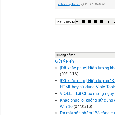
vclick vegafintech
@ 11h:47p 02/03/23
Kích thước font
Đường dẫn
:
p
Gửi ý kiến
[Đã khắc phục] Hiện tượng kh
(20/12/16)
[Đã khắc phục] Hiện tượng "Kh
HTML hay sử dụng VioletTool
ViOLET 1.9 Chào mừng ngày 
Khắc phục lỗi không sử dụng đ
Win 10
(04/01/16)
Ra mắt sản phẩm "Bộ công cụ 