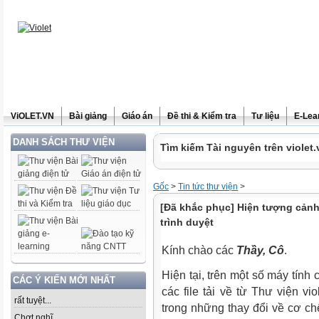
ViOLET.VN
Bài giảng
Giáo án
Đề thi & Kiểm tra
Tư liệu
E-Lea
DANH SÁCH THƯ VIỆN
Tìm kiếm Tài nguyên trên violet.
Gốc
>
Tin tức thư viện
>
[Đã khắc phục] Hiện tượng cảnh
trình duyệt
Kính chào các
Thầy, Cô
.
Hiện tại, trên một số máy tính
CÁC Ý KIẾN MỚI NHẤT
các file tải về từ Thư viện viol
rất tuyệt...
trong những thay đổi về cơ c
Chợt nghĩ......