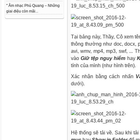
" Âm nhạc Phú Quang – Những
giai điệu còn mãi...
Tại bảng này, Thầy, Cô xem tên f
thông thường như doc, docx, ppt,
avi, wmv, mp4, mp3, swf, ... 
vào
Giữ tệp nguy hiểm
hay
K
tính của mình (như hình trên).
Xác nhận bằng cách nhấn
V
dưới).
Hệ thống sẽ tải về. Sau khi tả
mục
hay
Show in Folder
để mở