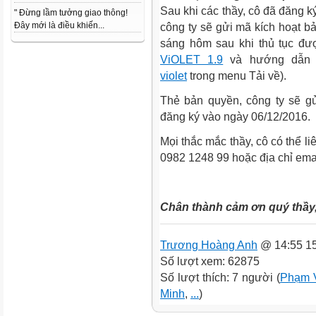
Sau khi các thầy, cô đã đăng k
" Đừng lầm tưởng giao thông!
Đây mới là điều khiến...
công ty sẽ gửi mã kích hoạt 
sáng hôm sau khi thủ tục đượ
ViOLET 1.9
và hướng dẫn 
violet
trong menu Tải về).
Thẻ bản quyền, công ty sẽ gử
đăng ký vào ngày 06/12/2016.
Mọi thắc mắc thầy, cô có thể l
0982 1248 99 hoặc địa chỉ emai
Chân thành cảm ơn quý thầy,
Trương Hoàng Anh
@ 14:55 15
Số lượt xem: 62875
Số lượt thích: 7 người (
Phạm 
Minh
,
...
)