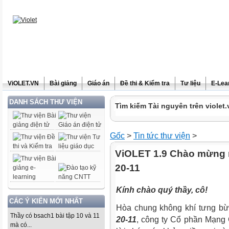
ViOLET.VN
Bài giảng
Giáo án
Đề thi & Kiểm tra
Tư liệu
E-Lea
DANH SÁCH THƯ VIỆN
Tìm kiếm Tài nguyên trên violet.
Gốc
>
Tin tức thư viện
>
ViOLET 1.9 Chào mừng 
20-11
Kính chào quý thầy, cô!
CÁC Ý KIẾN MỚI NHẤT
Hòa chung không khí tưng b
Thầy có bsach1 bài tập 10 và 11
20-11
, công ty Cổ phần Mạng G
mà có...