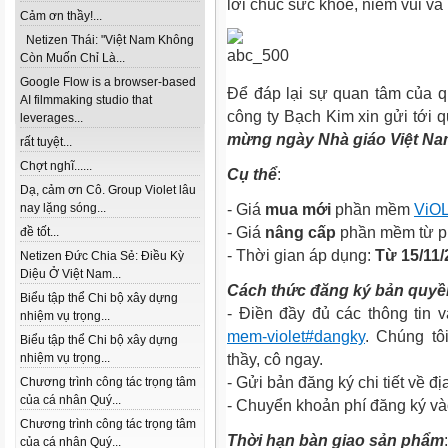
lời chúc sức khỏe, niềm vui và
Cảm ơn thầy!...
Netizen Thái: "Việt Nam Không
Còn Muốn Chỉ Là...
Google Flow is a browser-based
Để đáp lại sự quan tâm của q
AI filmmaking studio that
công ty Bạch Kim xin gửi tới q
leverages...
mừng ngày Nhà giáo Việt N
rất tuyệt...
Chợt nghĩ......
Cụ thể
:
Dạ, cảm ơn Cô. Group Violet lâu
nay lặng sóng...
- Giá
mua mới
phần mềm
ViOL
- Giá
nâng cấp
phần mềm từ p
đề tốt...
- Thời gian áp dụng:
Từ 15/11/
Netizen Đức Chia Sẻ: Điều Kỳ
Diệu Ở Việt Nam...
Cách thức đăng ký bản quy
Biểu tập thể Chi bộ xây dựng
- Điền đầy đủ các thông tin 
nhiệm vụ trọng...
mem-violet#dangky
. Chúng tô
Biểu tập thể Chi bộ xây dựng
nhiệm vụ trọng...
thầy, cô ngay.
- Gửi bản đăng ký chi tiết về đị
Chương trình công tác trọng tâm
của cá nhân Quý...
- Chuyển khoản phí đăng ký vào
Chương trình công tác trọng tâm
Thời hạn bàn giao sản phẩm
:
của cá nhân Quý...