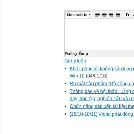
Kích thước font
Đường dẫn
:
p
Gửi ý kiến
Khắc phục lỗi không sử dụng đ
Win 10
(04/01/16)
Ra mắt sản phẩm "Bộ công cụ 
Thông báo về hội thảo: "Ứng 
dạy, học tập, nghiên cứu và 
Chức năng sắp xếp tài liệu th
[15/10-18/11] Violet phát độn