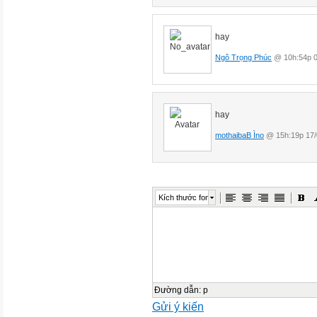
hay
Ngô Trọng Phúc
@ 10h:54p 0
hay
mothaibaB Ìno
@ 15h:19p 17/
Kích thước font
Đường dẫn
:
p
Gửi ý kiến