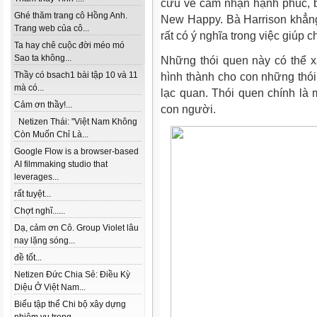
cứu về cảm nhận hạnh phúc, b
Ghé thăm trang cô Hồng Anh.
New Happy. Bà Harrison khẳn
Trang web của cô...
rất có ý nghĩa trong việc giúp
Ta hay chê cuộc đời méo mó
Sao ta không...
Những thói quen này có thể 
Thầy có bsach1 bài tập 10 và 11
hình thành cho con những thói 
mà có...
lạc quan. Thói quen chính là
Cảm ơn thầy!...
con người.
Netizen Thái: "Việt Nam Không
Còn Muốn Chỉ Là...
Google Flow is a browser-based
AI filmmaking studio that
leverages...
rất tuyệt...
Chợt nghĩ......
Dạ, cảm ơn Cô. Group Violet lâu
nay lặng sóng...
đề tốt...
Netizen Đức Chia Sẻ: Điều Kỳ
Diệu Ở Việt Nam...
Biểu tập thể Chi bộ xây dựng