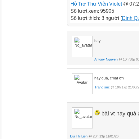
Hỗ Trợ Thư Viện Violet
@ 07:2
Số lượt xem: 95905
Số lượt thích: 3 người (
Đinh Qu
hay
Antony Nguyen
@ 10h:38p 03
hay quá, cmar ơn
Trang suc
@ 19h:17p 21/03/
bài vt hay quá
Bùi Thị Liên
@ 20h:13p 11/01/26