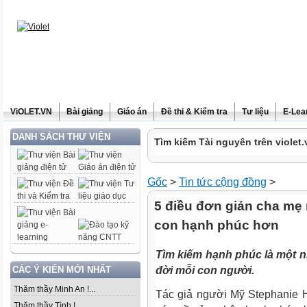
ViOLET.VN
Bài giảng
Giáo án
Đề thi & Kiểm tra
Tư liệu
E-Lea
DANH SÁCH THƯ VIỆN
Tìm kiếm Tài nguyên trên violet.
Gốc
>
Tin tức cộng đồng
>
5 điều đơn giản cha mẹ
con hạnh phúc hơn
Tìm kiếm hạnh phúc là một n
CÁC Ý KIẾN MỚI NHẤT
đời mỗi con người.
Thăm thầy Minh An !...
Tác giả người Mỹ Stephanie 
Thăm thầy Tình !...