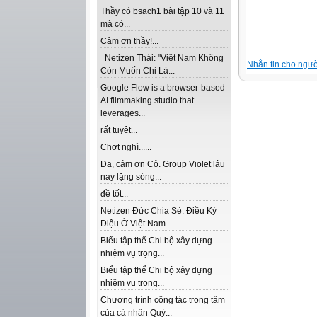
Thầy có bsach1 bài tập 10 và 11
mà có...
Cảm ơn thầy!...
Netizen Thái: "Việt Nam Không
Nhắn tin cho ngườ
Còn Muốn Chỉ Là...
Google Flow is a browser-based
AI filmmaking studio that
leverages...
rất tuyệt...
Chợt nghĩ......
Dạ, cảm ơn Cô. Group Violet lâu
nay lặng sóng...
đề tốt...
Netizen Đức Chia Sẻ: Điều Kỳ
Diệu Ở Việt Nam...
Biểu tập thể Chi bộ xây dựng
nhiệm vụ trọng...
Biểu tập thể Chi bộ xây dựng
nhiệm vụ trọng...
Chương trình công tác trọng tâm
của cá nhân Quý...