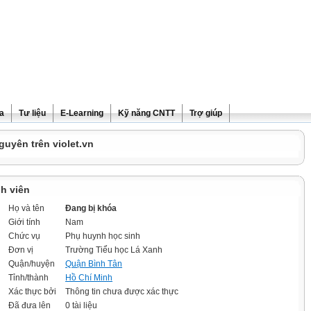
ra
Tư liệu
E-Learning
Kỹ năng CNTT
Trợ giúp
guyên trên violet.vn
h viên
Họ và tên
Đang bị khóa
Giới tính
Nam
Chức vụ
Phụ huynh học sinh
Đơn vị
Trường Tiểu học Lá Xanh
Quận/huyện
Quận Bình Tân
Tỉnh/thành
Hồ Chí Minh
Xác thực bởi
Thông tin chưa được xác thực
Đã đưa lên
0 tài liệu