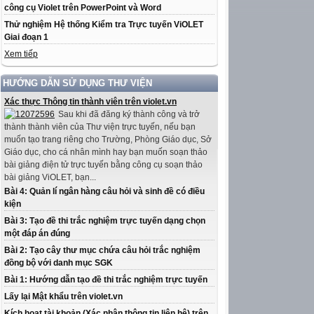
công cụ Violet trên PowerPoint và Word
Thử nghiệm Hệ thống Kiểm tra Trực tuyến ViOLET
Giai đoạn 1
Xem tiếp
HƯỚNG DẪN SỬ DỤNG THƯ VIỆN
Xác thực Thông tin thành viên trên violet.vn
Sau khi đã đăng ký thành công và trở
thành thành viên của Thư viện trực tuyến, nếu bạn
muốn tạo trang riêng cho Trường, Phòng Giáo dục, Sở
Giáo dục, cho cá nhân mình hay bạn muốn soạn thảo
bài giảng điện tử trực tuyến bằng công cụ soạn thảo
bài giảng ViOLET, bạn...
Bài 4: Quản lí ngân hàng câu hỏi và sinh đề có điều
kiện
Bài 3: Tạo đề thi trắc nghiệm trực tuyến dạng chọn
một đáp án đúng
Bài 2: Tạo cây thư mục chứa câu hỏi trắc nghiệm
đồng bộ với danh mục SGK
Bài 1: Hướng dẫn tạo đề thi trắc nghiệm trực tuyến
Lấy lại Mật khẩu trên violet.vn
Kích hoạt tài khoản (Xác nhận thông tin liên hệ) trên