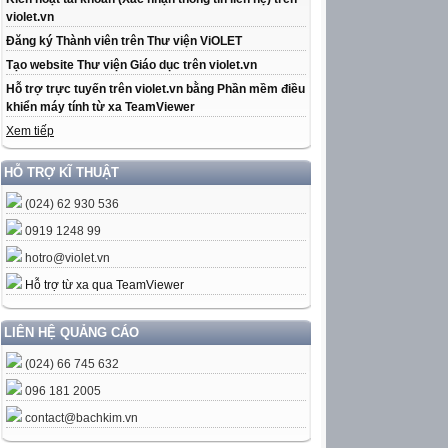
violet.vn
Đăng ký Thành viên trên Thư viện ViOLET
Tạo website Thư viện Giáo dục trên violet.vn
Hỗ trợ trực tuyến trên violet.vn bằng Phần mềm điều
khiển máy tính từ xa TeamViewer
Xem tiếp
HỖ TRỢ KĨ THUẬT
(024) 62 930 536
0919 1248 99
hotro@violet.vn
Hỗ trợ từ xa qua TeamViewer
LIÊN HỆ QUẢNG CÁO
(024) 66 745 632
096 181 2005
contact@bachkim.vn