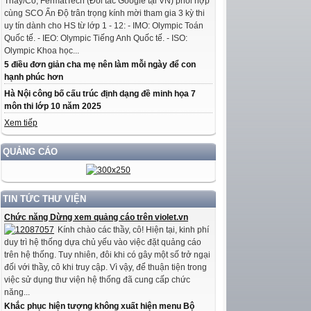
Thầy/Cô, FermatTech (Đối tác Google tại VN) phối hợp
cùng SCO Ấn Độ trân trọng kính mời tham gia 3 kỳ thi
uy tín dành cho HS từ lớp 1 - 12: - IMO: Olympic Toán
Quốc tế. - IEO: Olympic Tiếng Anh Quốc tế. - ISO:
Olympic Khoa học...
5 điều đơn giản cha mẹ nên làm mỗi ngày để con
hạnh phúc hơn
Hà Nội công bố cấu trúc định dạng đề minh họa 7
môn thi lớp 10 năm 2025
Xem tiếp
QUẢNG CÁO
TIN TỨC THƯ VIỆN
Chức năng Dừng xem quảng cáo trên violet.vn
Kính chào các thầy, cô! Hiện tại, kinh phí
duy trì hệ thống dựa chủ yếu vào việc đặt quảng cáo
trên hệ thống. Tuy nhiên, đôi khi có gây một số trở ngại
đối với thầy, cô khi truy cập. Vì vậy, để thuận tiện trong
việc sử dụng thư viện hệ thống đã cung cấp chức
năng...
Khắc phục hiện tượng không xuất hiện menu Bộ