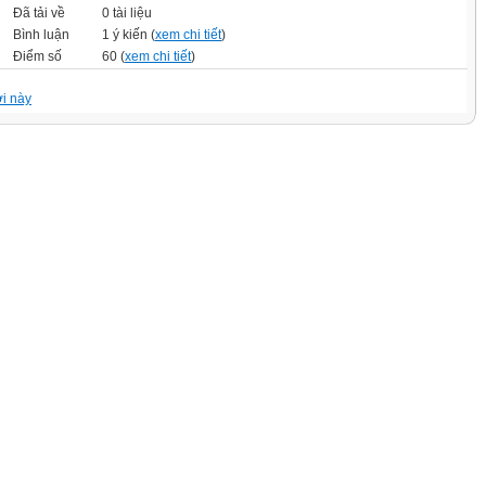
Đã tải về
0 tài liệu
Bình luận
1 ý kiến (
xem chi tiết
)
Điểm số
60 (
xem chi tiết
)
i này