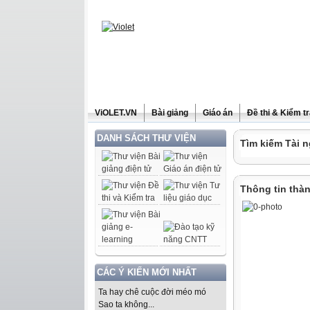
ViOLET.VN
Bài giảng
Giáo án
Đề thi & Kiểm t
DANH SÁCH THƯ VIỆN
Tìm kiếm Tài n
Thông tin thàn
CÁC Ý KIẾN MỚI NHẤT
Ta hay chê cuộc đời méo mó
Sao ta không...