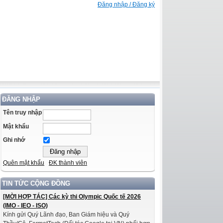
Đăng nhập / Đăng ký
ĐĂNG NHẬP
Tên truy nhập
Mật khẩu
Ghi nhớ
Quên mật khẩu
ĐK thành viên
TIN TỨC CỘNG ĐỒNG
[MỜI HỢP TÁC] Các kỳ thi Olympic Quốc tế 2026
(IMO - IEO - ISO)
Kính gửi Quý Lãnh đạo, Ban Giám hiệu và Quý