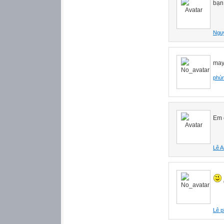
bạn
Ngu
may
phùn
Em 
Lê 
Lê p