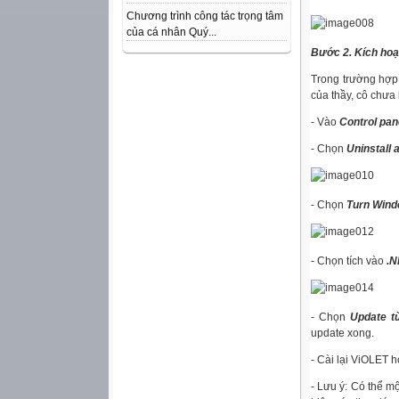
Chương trình công tác trọng tâm
của cá nhân Quý...
Bước 2. Kích hoạ
Trong trường hợp 
của thầy, cô chưa
- Vào
Control pan
- Chọn
Uninstall 
- Chọn
Turn Windo
- Chọn tích vào
.N
- Chọn
Update t
update xong.
- Cài lại ViOLET 
- Lưu ý: Có thể m