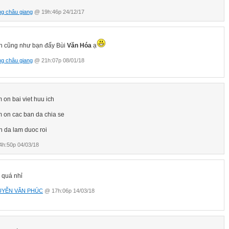
g châu giang
@ 19h:46p 24/12/17
h cũng như bạn đấy Bùi
Văn Hóa
ạ
g châu giang
@ 21h:07p 08/01/18
 on bai viet huu ich
 on cac ban da chia se
h da lam duoc roi
h:50p 04/03/18
 quá nhỉ
YỄN VĂN PHÚC
@ 17h:06p 14/03/18