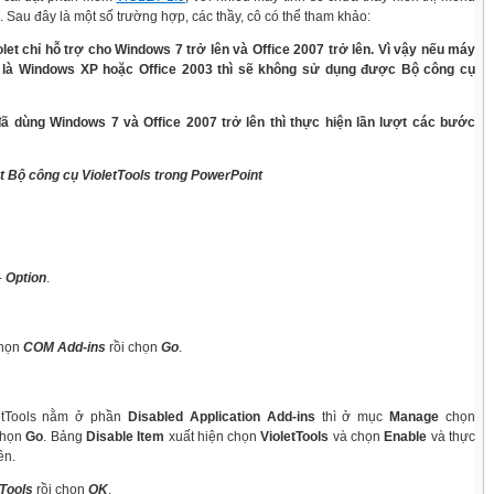
. Sau đây là một số trường hợp, các thầy, cô có thể tham khảo:
olet chỉ hỗ trợ cho Windows 7 trở lên và Office 2007 trở lên. Vì vậy nếu máy
cô là Windows XP hoặc Office 2003 thì sẽ không sử dụng được Bộ công cụ
đã dùng Windows 7 và Office 2007 trở lên thì thực hiện lần lượt các bước
t Bộ công cụ VioletTools trong PowerPoint
-
Option
.
chọn
COM Add-ins
rồi chọn
Go
.
etTools nằm ở phần
Disabled Application Add-ins
thì ở mục
Manage
chọn
chọn
Go
. Bảng
Disable Item
xuất hiện chọn
VioletTools
và chọn
Enable
và thực
ên.
tTools
rồi chọn
OK
.