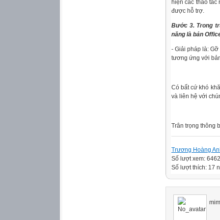
hiện các thao tác
được hỗ trợ.
Bước 3. Trong t
năng là bản Offic
- Giải pháp là: Gỡ 
tương ứng với bản
Có bất cứ khó khă
và liên hệ với ch
Trân trọng thông 
Trương Hoàng An
Số lượt xem: 646
Số lượt thích: 17 
mimh