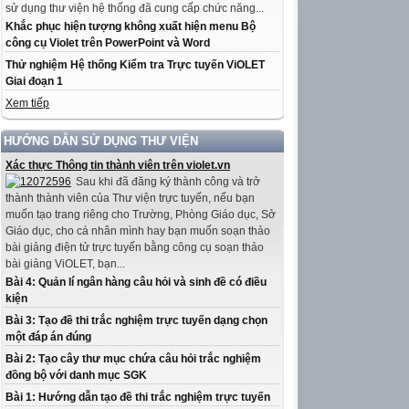
sử dụng thư viện hệ thống đã cung cấp chức năng...
Khắc phục hiện tượng không xuất hiện menu Bộ
công cụ Violet trên PowerPoint và Word
Thử nghiệm Hệ thống Kiểm tra Trực tuyến ViOLET
Giai đoạn 1
Xem tiếp
HƯỚNG DẪN SỬ DỤNG THƯ VIỆN
Xác thực Thông tin thành viên trên violet.vn
Sau khi đã đăng ký thành công và trở
thành thành viên của Thư viện trực tuyến, nếu bạn
muốn tạo trang riêng cho Trường, Phòng Giáo dục, Sở
Giáo dục, cho cá nhân mình hay bạn muốn soạn thảo
bài giảng điện tử trực tuyến bằng công cụ soạn thảo
bài giảng ViOLET, bạn...
Bài 4: Quản lí ngân hàng câu hỏi và sinh đề có điều
kiện
Bài 3: Tạo đề thi trắc nghiệm trực tuyến dạng chọn
một đáp án đúng
Bài 2: Tạo cây thư mục chứa câu hỏi trắc nghiệm
đồng bộ với danh mục SGK
Bài 1: Hướng dẫn tạo đề thi trắc nghiệm trực tuyến