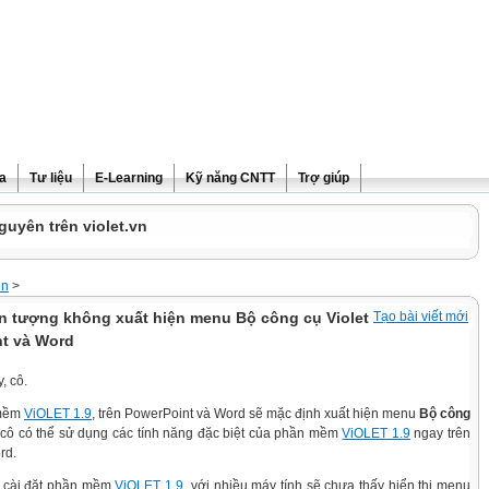
ra
Tư liệu
E-Learning
Kỹ năng CNTT
Trợ giúp
guyên trên violet.vn
ện
>
n tượng không xuất hiện menu Bộ công cụ Violet
Tạo bài viết mới
nt và Word
, cô.
 mềm
ViOLET 1.9
, trên PowerPoint và Word sẽ mặc định xuất hiện menu
Bộ công
 cô có thể sử dụng các tính năng đặc biệt của phần mềm
ViOLET 1.9
ngay trên
rd.
i cài đặt phần mềm
ViOLET 1.9
, với nhiều máy tính sẽ chưa thấy hiển thị menu