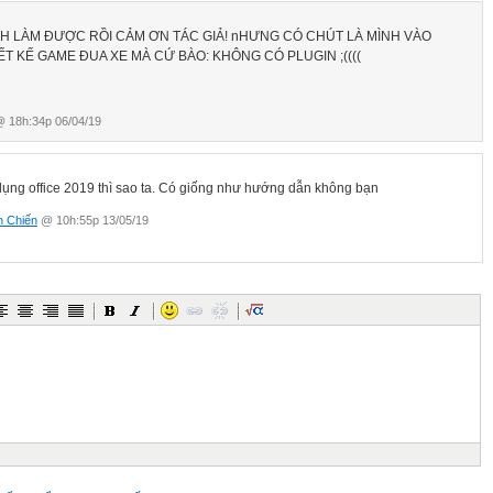
H LÀM ĐƯỢC RỒI CẢM ƠN TÁC GIẢ! nHƯNG CÓ CHÚT LÀ MÌNH VÀO
ẾT KẾ GAME ĐUA XE MÀ CỨ BÀO: KHÔNG CÓ PLUGIN ;((((
 18h:34p 06/04/19
dụng office 2019 thì sao ta. Có giống như hướng dẫn không bạn
 Chiến
@ 10h:55p 13/05/19