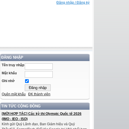
Đăng nhập / Đăng ký
ĐĂNG NHẬP
Tên truy nhập
Mật khẩu
Ghi nhớ
Quên mật khẩu
ĐK thành viên
TIN TỨC CỘNG ĐỒNG
[MỜI HỢP TÁC] Các kỳ thi Olympic Quốc tế 2026
(IMO - IEO - ISO)
Kính gửi Quý Lãnh đạo, Ban Giám hiệu và Quý