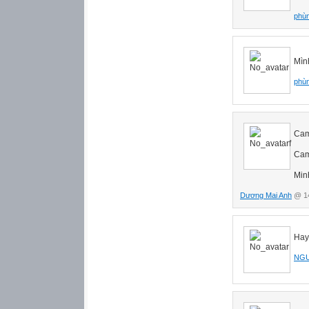
phùn
Mìn
phùn
Cam
Cam
Min
Dương Mai Anh
@ 14
Hay
NGU