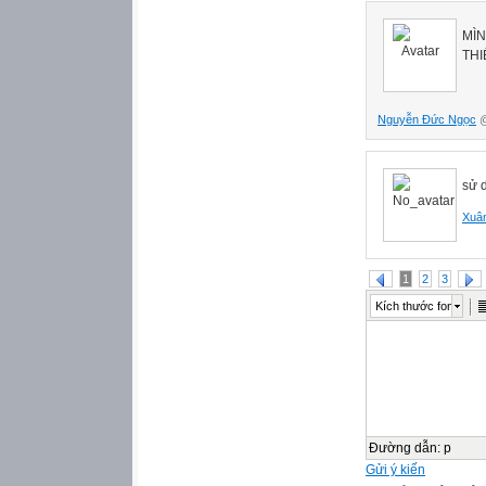
MÌN
THI
Nguyễn Đức Ngọc
@
sử 
Xuân
1
2
3
Kích thước font
Đường dẫn
:
p
Gửi ý kiến