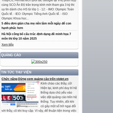
Thầy/Cô, FermatTech (Đối tác Google tại VN) phối hợp
cùng SCO Ấn Độ trân trọng kính mời tham gia 3 kỳ thi
uy tín dành cho HS từ lớp 1 - 12: - IMO: Olympic Toán
Quốc tế. - IEO: Olympic Tiếng Anh Quốc tế. - ISO:
Olympic Khoa học...
5 điều đơn giản cha mẹ nên làm mỗi ngày để con
hạnh phúc hơn
Hà Nội công bố cấu trúc định dạng đề minh họa 7
môn thi lớp 10 năm 2025
Xem tiếp
QUẢNG CÁO
TIN TỨC THƯ VIỆN
Chức năng Dừng xem quảng cáo trên violet.vn
Kính chào các thầy, cô!
Hiện tại, kinh phí duy trì hệ
thống dựa chủ yếu vào
việc đặt quảng cáo trên hệ
thống. Tuy nhiên, đôi khi
có gây một số trở ngại đối
với thầy, cô khi truy cập. Vì vậy, để thuận tiện trong việc