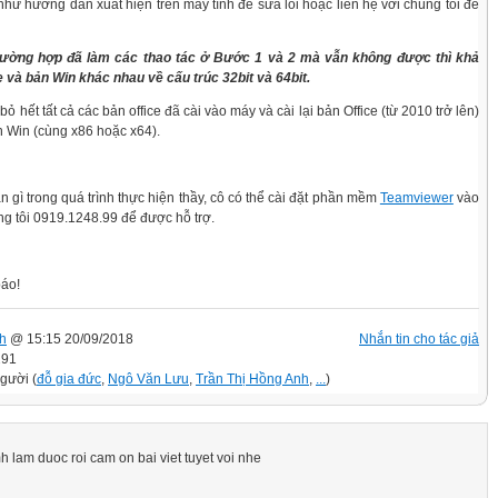
 như hướng dẫn xuất hiện trên máy tính để sửa lỗi hoặc liên hệ với chúng tôi để
rường hợp đã làm các thao tác ở Bước 1 và 2 mà vẫn không được thì khả
e và bản Win khác nhau về cấu trúc 32bit và 64bit.
bỏ hết tất cả các bản office đã cài vào máy và cài lại bản Office (từ 2010 trở lên)
 Win (cùng x86 hoặc x64).
n gì trong quá trình thực hiện thầy, cô có thể cài đặt phần mềm
Teamviewer
vào
úng tôi 0919.1248.99 để được hỗ trợ.
báo!
h
@ 15:15 20/09/2018
Nhắn tin cho tác giả
291
người (
đỗ gia đức
,
Ngô Văn Lưu
,
Trần Thị Hồng Anh
,
...
)
 lam duoc roi cam on bai viet tuyet voi nhe