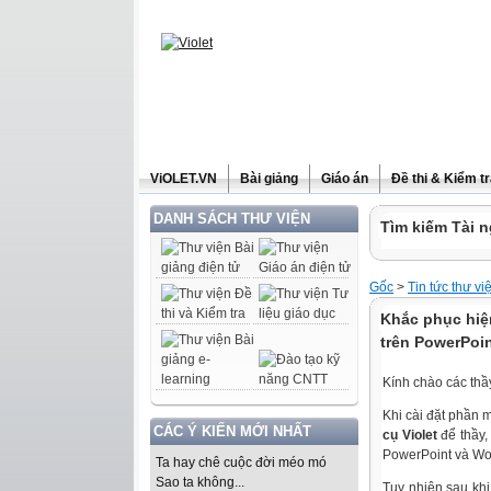
ViOLET.VN
Bài giảng
Giáo án
Đề thi & Kiểm t
DANH SÁCH THƯ VIỆN
Tìm kiếm Tài n
Gốc
>
Tin tức thư vi
Khắc phục hiệ
trên PowerPoi
Kính chào các thầy
Khi cài đặt phần
CÁC Ý KIẾN MỚI NHẤT
cụ Violet
để thầy,
PowerPoint và Wo
Ta hay chê cuộc đời méo mó
Sao ta không...
Tuy nhiên sau kh