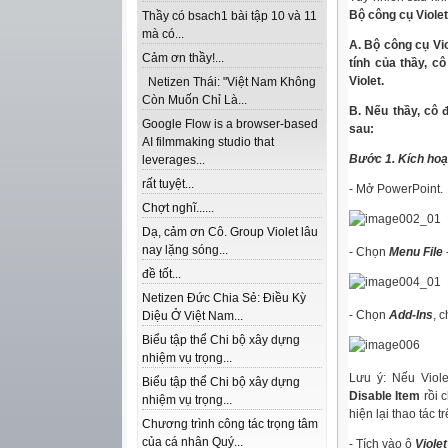
Bộ công cụ Violet
Thầy có bsach1 bài tập 10 và 11
mà có...
A. B
ộ công cụ Vi
Cảm ơn thầy!...
tính của thầy, 
Violet.
Netizen Thái: "Việt Nam Không
Còn Muốn Chỉ Là...
B. Nếu thầy, cô 
Google Flow is a browser-based
sau:
AI filmmaking studio that
Bước 1. Kích hoạ
leverages...
rất tuyệt...
- Mở PowerPoint.
Chợt nghĩ......
Dạ, cảm ơn Cô. Group Violet lâu
nay lặng sóng...
- Chọn
Menu File
đề tốt...
Netizen Đức Chia Sẻ: Điều Kỳ
- Chọn
Add-Ins
, 
Diệu Ở Việt Nam...
Biểu tập thể Chi bộ xây dựng
nhiệm vụ trọng...
Lưu ý:
Nếu Viol
Biểu tập thể Chi bộ xây dựng
Disable Item
rồi 
nhiệm vụ trọng...
hiện lại thao tác tr
Chương trình công tác trọng tâm
của cá nhân Quý...
- Tích vào ô
Viole