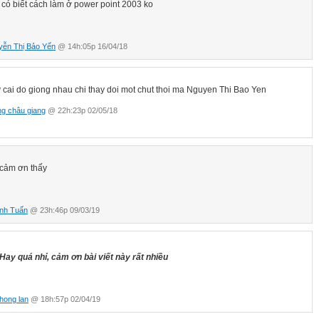
 có biết cách làm ở power point 2003 ko
yễn Thị Bảo Yến
@ 14h:05p 16/04/18
 cai do giong nhau chi thay doi mot chut thoi ma Nguyen Thi Bao Yen
g châu giang
@ 22h:23p 02/05/18
cảm ơn thấy
Anh Tuấn
@ 23h:46p 09/03/19
Hay quá nhỉ, cảm ơn bài viết này rất nhiều
hong lan
@ 18h:57p 02/04/19