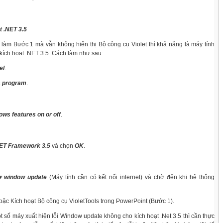
t .NET 3.5
làm Bước 1 mà vẫn không hiển thị Bộ công cụ Violet thì khả năng là máy tính
 kích hoạt .NET 3.5. Cách làm như sau:
el
.
a program
.
ws features on or off
.
ET Framework 3.5
và chọn
OK
.
ừ window update
(Máy tính cần có kết nối internet) và chờ đến khi hệ thống
hoặc Kích hoạt Bộ công cụ VioletTools trong PowerPoint (Bước 1).
ột số máy xuất hiện lỗi Window update không cho kích hoạt .Net 3.5 thì cần thực