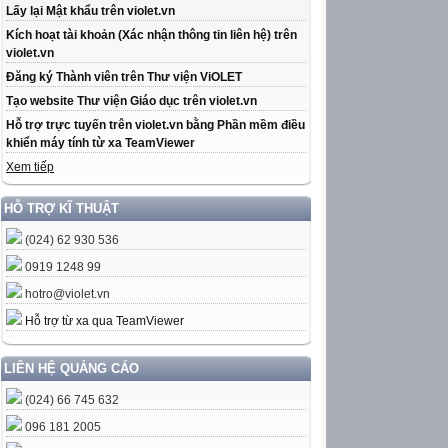
Lấy lại Mật khẩu trên violet.vn
Kích hoạt tài khoản (Xác nhận thông tin liên hệ) trên
violet.vn
Đăng ký Thành viên trên Thư viện ViOLET
Tạo website Thư viện Giáo dục trên violet.vn
Hỗ trợ trực tuyến trên violet.vn bằng Phần mềm điều
khiển máy tính từ xa TeamViewer
Xem tiếp
HỖ TRỢ KĨ THUẬT
(024) 62 930 536
0919 1248 99
hotro@violet.vn
Hỗ trợ từ xa qua TeamViewer
LIÊN HỆ QUẢNG CÁO
(024) 66 745 632
096 181 2005