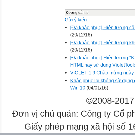
Đường dẫn
:
p
Gửi ý kiến
[Đã khắc phục] Hiện tượng cản
(20/12/16)
[Đã khắc phục] Hiện tượng kh
(20/12/16)
[Đã khắc phục] Hiện tượng "Kh
HTML hay sử dụng VioletTool
ViOLET 1.9 Chào mừng ngày 
Khắc phục lỗi không sử dụng đ
Win 10
(04/01/16)
©2008-2017 
Đơn vị chủ quản: Công ty Cổ p
Giấy phép mạng xã hội số 