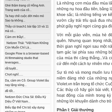
Là những cơn mùa đầu mùa lấ
Ghé thăm trang cô Hồng Anh.
những nụ hoa đầu tiên, bằng lă
Trang web của cô...
khoe sắc; là những tiếng ve k
Ta hay chê cuộc đời méo mó
vườn cây trái trĩu quả đua nh
Sao ta không...
phút giây nghỉ ngơi cùng gia đì
Thầy có bsach1 bài tập 10 và 11
mà có...
Với mỗi giáo viên, mùa hè đ
Cảm ơn thầy!...
quên. Nhưng quan trọng nhất,
Netizen Thái: "Việt Nam Không
thời gian nghỉ ngơi sau một nă
Còn Muốn Chỉ Là...
tạm gác lại phía sau những b
Google Flow is a browser-based
của mùa thi căng thẳng...Và 
AI filmmaking studio that
leverages...
cứ đến một cách tự nhiên như 
rất tuyệt...
Sự tò mò và mong muốn lưu l
Chợt nghĩ......
niệm đáng nhớ của những ng
Dạ, cảm ơn Cô. Group Violet lâu
Violet.vn trân trọng tổ chức 
nay lặng sóng...
Các thày cô hãy gửi bài viết
đề tốt...
hoạt động của mình trong kỳ
Netizen Đức Chia Sẻ: Điều Kỳ
những lời khuyên dành cho trò
Diệu Ở Việt Nam...
Biểu tập thể Chi bộ xây dựng
Phần I: Giải thưởng