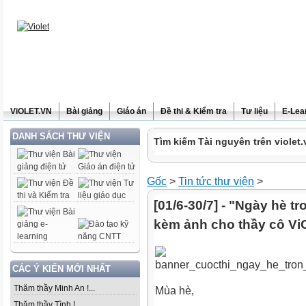
ViOLET.VN
Bài giảng
Giáo án
Đề thi & Kiểm tra
Tư liệu
E-Lea
DANH SÁCH THƯ VIỆN
Tìm kiếm Tài nguyên trên violet.
Gốc
>
Tin tức thư viện
>
[01/6-30/7] - "Ngày hè tro
kèm ảnh cho thầy cô V
CÁC Ý KIẾN MỚI NHẤT
Thăm thầy Minh An !...
Mùa hè,
Thăm thầy Tình !...