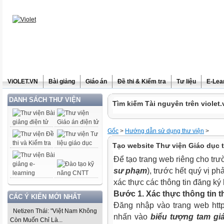
ViOLET.VN
Bài giảng
Giáo án
Đề thi & Kiểm tra
Tư liệu
E-Lea
DANH SÁCH THƯ VIỆN
Tìm kiếm Tài nguyên trên violet.
Gốc
>
Hướng dẫn sử dụng thư viện
>
Tạo website Thư viện Giáo dục t
Để tạo trang web riêng cho tr
sư phạm
), trước hết quý vị p
xác thực các thông tin đăng ký 
Bước 1. Xác thực thông tin t
CÁC Ý KIẾN MỚI NHẤT
Đăng nhập vào trang web http:
Netizen Thái: "Việt Nam Không
nhấn vào
biểu tượng tam gi
Còn Muốn Chỉ Là...