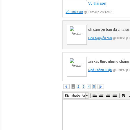
Vũ thái sơn
Vũ Thái Sơn
@ 14h:31p 28/12/18
oh cảm ơn bạn đã chia sẻ b
Hoa Nguyễn Mai
@ 10h:26p 0
xin xác thực nhưng chẳng được 
Ngô Thành Luận
@ 07h:43p 1
1
2
3
4
5
Kích thước font