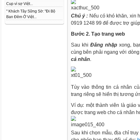
Cup vì sợ Việt...
" Khách Tây Sững Sờ: "Đi Bộ
Chú ý :
Nếu có khó khăn, xin 
Ban Đêm Ở Việt...
0919 1248 99 để được trợ giúp
Bước 2. Tạo trang web
Sau khi
Đăng nhập
xong, bạ
cùng bên phải ngang với dòn
cá nhân
.
Tùy vào thông tin cá nhân c
trang riêng sẽ hiển thị tương 
Ví dụ: một thành viên là giáo v
được trang web cho cá nhân h
Sau khi chọn mẫu, địa chỉ truy
cho phép bạn thay đổi, ví dụ:
h