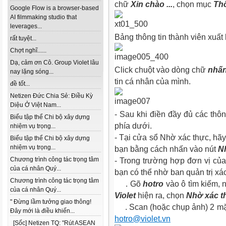
chữ
Xin chào ...
, chọn mục
Thô
Google Flow is a browser-based
AI filmmaking studio that
leverages...
Bảng thông tin thành viên xuất 
rất tuyệt...
Chợt nghĩ......
Dạ, cảm ơn Cô. Group Violet lâu
Click chuột vào dòng chữ
nhấn
nay lặng sóng...
tin cá nhân của mình.
đề tốt...
Netizen Đức Chia Sẻ: Điều Kỳ
Diệu Ở Việt Nam...
- Sau khi điền đầy đủ các thôn
Biểu tập thể Chi bộ xây dựng
phía dưới.
nhiệm vụ trọng...
- Tại cửa sổ Nhờ xác thực, hãy 
Biểu tập thể Chi bộ xây dựng
nhiệm vụ trọng...
bạn bằng cách nhấn vào nút
N
Chương trình công tác trọng tâm
- Trong trường hợp đơn vị của 
của cá nhân Quý...
bạn có thể nhờ ban quản trị xa
Chương trình công tác trọng tâm
. Gõ
hotro
vào ô tìm kiếm,
của cá nhân Quý...
Violet
hiện ra, chọn
Nhờ xác t
" Đừng lầm tưởng giao thông!
. Scan (hoặc chụp ảnh) 2 mặt
Đây mới là điều khiến...
hotro@violet.vn
[Sốc] Netizen TQ: "Rút ASEAN