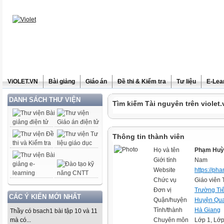
ViOLET.VN
Bài giảng
Giáo án
Đề thi & Kiểm tra
Tư liệu
E-Lea
DANH SÁCH THƯ VIỆN
Tìm kiếm Tài nguyên trên violet.
Thông tin thành viên
Họ và tên
Phạm Huỳ
Giới tính
Nam
Website
https://ph
Chức vụ
Giáo viên 
Đơn vị
Trường Ti
CÁC Ý KIẾN MỚI NHẤT
Quận/huyện
Huyện Qua
Tỉnh/thành
Hà Giang
Thầy có bsach1 bài tập 10 và 11
mà có...
Chuyên môn
Lớp 1, Lớp