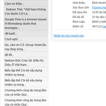
Giới thiệu
Bình thườ
Cảm ơn thầy!...
Xác thực bởi
Trương H
Netizen Thái: "Việt Nam Không
Đã đưa lên
1535 tài li
Còn Muốn Chỉ Là...
Đã tải về
15 tài liệu 
Google Flow is a browser-based
Bình luận
8600 ý kiế
AI filmmaking studio that
Điểm số
497114 (
xe
leverages...
rất tuyệt...
Nhắn tin cho người này
Chợt nghĩ......
Dạ, cảm ơn Cô. Group Violet lâu
nay lặng sóng...
đề tốt...
Netizen Đức Chia Sẻ: Điều Kỳ
Diệu Ở Việt Nam...
Biểu tập thể Chi bộ xây dựng
nhiệm vụ trọng...
Biểu tập thể Chi bộ xây dựng
nhiệm vụ trọng...
Chương trình công tác trọng tâm
của cá nhân Quý...
Chương trình công tác trọng tâm
của cá nhân Quý...