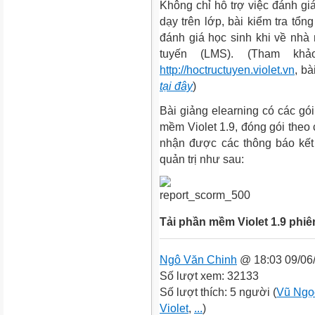
Không chỉ hỗ trợ việc đánh giá
dạy trên lớp, bài kiểm tra tổ
đánh giá học sinh khi về nhà 
tuyến (LMS). (Tham khả
http://hoctructuyen.violet.vn
, bà
tại đây
)
Bài giảng elearning có các gó
mềm Violet 1.9, đóng gói the
nhận được các thông báo kết
quản trị như sau:
Tải phần mềm Violet 1.9 phi
Ngô Văn Chinh
@ 18:03 09/06
Số lượt xem: 32133
Số lượt thích: 5 người (
Vũ Ngọ
Violet
,
...
)