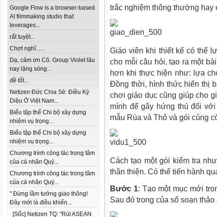
trắc nghiệm thông thường hay 
Google Flow is a browser-based
AI filmmaking studio that
leverages...
rất tuyệt...
Chợt nghĩ......
Giáo viên khi thiết kế có thể
Dạ, cảm ơn Cô. Group Violet lâu
cho mỗi câu hỏi, tạo ra một bà
nay lặng sóng...
hơn khi thực hiện như: lựa chọ
đề tốt...
Đồng thời, hình thức hiển thị b
Netizen Đức Chia Sẻ: Điều Kỳ
chơi giáo dục cũng giúp cho gi
Diệu Ở Việt Nam...
mình để gây hứng thú đối với 
Biểu tập thể Chi bộ xây dựng
mẫu Rùa và Thỏ và gói củng c
nhiệm vụ trọng...
Biểu tập thể Chi bộ xây dựng
nhiệm vụ trọng...
Chương trình công tác trọng tâm
Cách tạo một gói kiểm tra như
của cá nhân Quý...
thân thiện. Có thể tiến hành q
Chương trình công tác trọng tâm
của cá nhân Quý...
Bước 1
: Tạo một mục mới trong
" Đừng lầm tưởng giao thông!
Sau đó trong của sổ soạn thảo 
Đây mới là điều khiến...
[Sốc] Netizen TQ: "Rút ASEAN