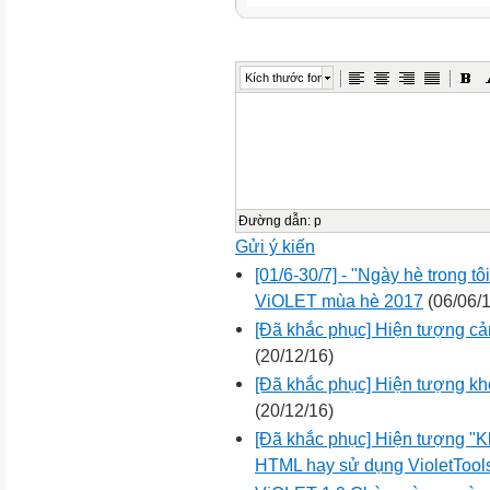
Kích thước font
Đường dẫn
:
p
Gửi ý kiến
[01/6-30/7] - "Ngày hè trong tô
ViOLET mùa hè 2017
(06/06/1
[Đã khắc phục] Hiện tượng cản
(20/12/16)
[Đã khắc phục] Hiện tượng kh
(20/12/16)
[Đã khắc phục] Hiện tượng "Kh
HTML hay sử dụng VioletTool