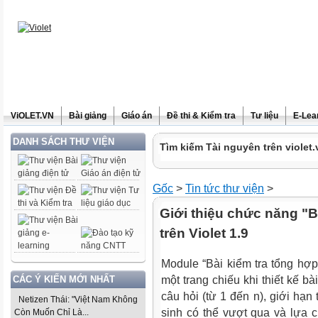
ViOLET.VN
Bài giảng
Giáo án
Đề thi & Kiểm tra
Tư liệu
E-Lea
DANH SÁCH THƯ VIỆN
Tìm kiếm Tài nguyên trên violet.
Gốc
>
Tin tức thư viện
>
Giới thiệu chức năng "B
trên Violet 1.9
Module “Bài kiểm tra tổng hợp
CÁC Ý KIẾN MỚI NHẤT
một trang chiếu khi thiết kế b
câu hỏi (từ 1 đến n), giới hạn
Netizen Thái: "Việt Nam Không
sinh có thể vượt qua và lựa c
Còn Muốn Chỉ Là...