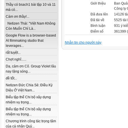
Giới thiệu
Ban Quản 
Thầy có bsach1 bài tập 10 và 11
Công ty 
mà có...
Đã đưa lên
14126 tài
Cảm ơn thầy!...
Đã tải về
5525 tài 
Netizen Thái: "Việt Nam Không
Bình luận
931 ý kiế
Còn Muốn Chỉ Là...
Điểm số
361399 (
Google Flow is a browser-based
AI filmmaking studio that
Nhắn tin cho người này
leverages...
rất tuyệt...
Chợt nghĩ......
Dạ, cảm ơn Cô. Group Violet lâu
nay lặng sóng...
đề tốt...
Netizen Đức Chia Sẻ: Điều Kỳ
Diệu Ở Việt Nam...
Biểu tập thể Chi bộ xây dựng
nhiệm vụ trọng...
Biểu tập thể Chi bộ xây dựng
nhiệm vụ trọng...
Chương trình công tác trọng tâm
của cá nhân Quý...