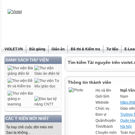
ViOLET.VN
Bài giảng
Giáo án
Đề thi & Kiểm tra
Tư liệu
E-Lea
DANH SÁCH THƯ VIỆN
Tìm kiếm Tài nguyên trên violet.
Thông tin thành viên
Họ và tên
Ngô Văn
Giới tính
Nam
Website
https://h
Chức vụ
Giáo viê
Đơn vị
Trường 
CÁC Ý KIẾN MỚI NHẤT
Quận/huyện
Quận Ha
Tỉnh/thành
Hà Nội
Ta hay chê cuộc đời méo mó
Sao ta không...
Chuyên môn
Toán học