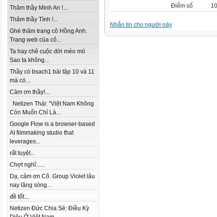
Điểm số
10
Thăm thầy Minh An !...
Thăm thầy Tình !...
Nhắn tin cho người này
Ghé thăm trang cô Hồng Anh.
Trang web của cô...
Ta hay chê cuộc đời méo mó
Sao ta không...
Thầy có bsach1 bài tập 10 và 11
mà có...
Cảm ơn thầy!...
Netizen Thái: "Việt Nam Không
Còn Muốn Chỉ Là...
Google Flow is a browser-based
AI filmmaking studio that
leverages...
rất tuyệt...
Chợt nghĩ......
Dạ, cảm ơn Cô. Group Violet lâu
nay lặng sóng...
đề tốt...
Netizen Đức Chia Sẻ: Điều Kỳ