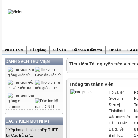
ViOLET.VN
Bài giảng
Giáo án
Đề thi & Kiểm tra
Tư liệu
E-Lea
DANH SÁCH THƯ VIỆN
Tìm kiếm Tài nguyên trên violet.
Thông tin thành viên
Họ và tên
Ng
Giới tính
N
Đơn vị
Tr
Tỉnh/thành
Ki
Xác thực bởi
Th
CÁC Ý KIẾN MỚI NHẤT
Đã đưa lên
0 
Đã tải về
8 
" Xếp hạng thi tốt nghiệp THPT
tại Cao Bằng "...
Bình luận
1 