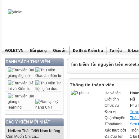
ViOLET.VN
Bài giảng
Giáo án
Đề thi & Kiểm tra
Tư liệu
E-Lea
DANH SÁCH THƯ VIỆN
Tìm kiếm Tài nguyên trên violet.
Thông tin thành viên
Họ và tên
Hoàn
Giới tính
Nữ
Chức vụ
Phụ 
Đơn vị
Trườ
Quận/huyện
Thàn
CÁC Ý KIẾN MỚI NHẤT
Tỉnh/thành
Sơn 
Xác thực bởi
Thôn
Netizen Thái: "Việt Nam Không
Còn Muốn Chỉ Là...
Đã đưa lên
1 tài 