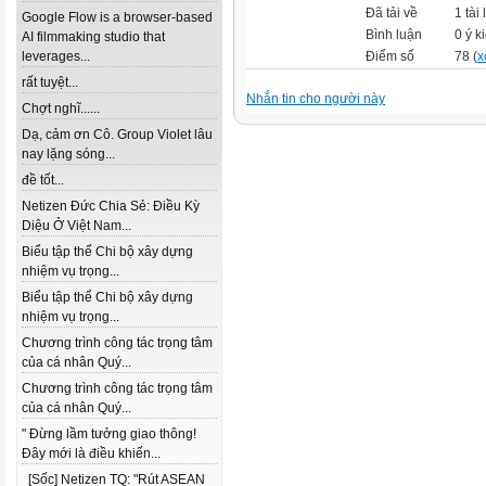
Đã tải về
1 tài 
Google Flow is a browser-based
Bình luận
0 ý k
AI filmmaking studio that
leverages...
Điểm số
78 (
x
rất tuyệt...
Nhắn tin cho người này
Chợt nghĩ......
Dạ, cảm ơn Cô. Group Violet lâu
nay lặng sóng...
đề tốt...
Netizen Đức Chia Sẻ: Điều Kỳ
Diệu Ở Việt Nam...
Biểu tập thể Chi bộ xây dựng
nhiệm vụ trọng...
Biểu tập thể Chi bộ xây dựng
nhiệm vụ trọng...
Chương trình công tác trọng tâm
của cá nhân Quý...
Chương trình công tác trọng tâm
của cá nhân Quý...
" Đừng lầm tưởng giao thông!
Đây mới là điều khiến...
[Sốc] Netizen TQ: "Rút ASEAN