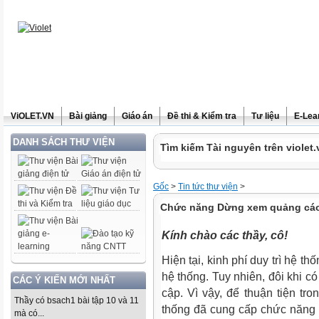
ViOLET.VN
Bài giảng
Giáo án
Đề thi & Kiểm tra
Tư liệu
E-Lea
DANH SÁCH THƯ VIỆN
Tìm kiếm Tài nguyên trên violet.
Gốc
>
Tin tức thư viện
>
Chức năng Dừng xem quảng cáo 
Kính chào các thầy, cô!
Hiện tại, kinh phí duy trì hệ t
hệ thống. Tuy nhiên, đôi khi có 
CÁC Ý KIẾN MỚI NHẤT
cập. Vì vậy, để thuận tiện tr
Thầy có bsach1 bài tập 10 và 11
thống đã cung cấp chức năng
mà có...