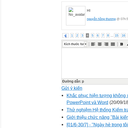
HI
nguyễn hồng thương
@ 07h:5
...
1
2
3
4
5
6
7
8
15
16
Kích thước font
Đường dẫn
:
p
Gửi ý kiến
Khắc phục hiện tượng không x
PowerPoint và Word
(20/09/18
Thử nghiệm Hệ thống Kiểm tr
Giới thiệu chức năng "Bài kiểm
[01/6-30/7] - "Ngày hè trong tô