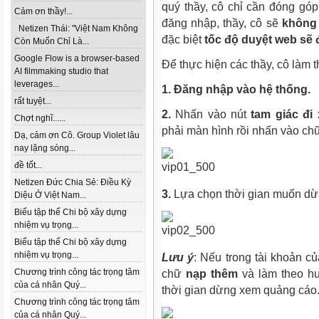
quý thầy, cô chỉ cần đóng góp 
Cảm ơn thầy!...
đăng nhập, thầy, cô sẽ
không
Netizen Thái: "Việt Nam Không
đặc biệt
tốc độ duyệt web sẽ 
Còn Muốn Chỉ Là...
Google Flow is a browser-based
Để thực hiện các thầy, cô làm
AI filmmaking studio that
leverages...
1. Đăng nhập vào hệ thống.
rất tuyệt...
2.
Nhấn vào nút
tam giác đi
Chợt nghĩ......
phải màn hình rồi nhấn vào c
Dạ, cảm ơn Cô. Group Violet lâu
nay lặng sóng...
đề tốt...
Netizen Đức Chia Sẻ: Điều Kỳ
3.
Lựa chọn thời gian muốn dừ
Diệu Ở Việt Nam...
Biểu tập thể Chi bộ xây dựng
nhiệm vụ trọng...
Biểu tập thể Chi bộ xây dựng
nhiệm vụ trọng...
Lưu ý
: Nếu trong tài khoản củ
Chương trình công tác trọng tâm
chữ
nạp thêm
và làm theo hư
của cá nhân Quý...
thời gian dừng xem quảng cáo
Chương trình công tác trọng tâm
của cá nhân Quý...