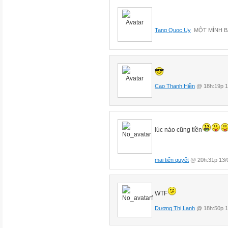
Tang Quoc Uy
MỘT MÌNH BA
Cao Thanh Hiền
@ 18h:19p 1
lúc nào cũng tiền
mai tiến quyết
@ 20h:31p 13/
WTF
Dương Thị Lanh
@ 18h:50p 1