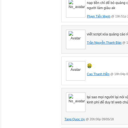
nạp tiền chỉ để bỏ quảng 
người làm giàu ak
Phạm Tiến Mạnh
@ 19h:51p 2
viết script xóa quảng cáo r
Trần Nguyễn Thanh Đàn
@ 14
Cao Thanh Hiền
@ 18h:04p 0
tại sao mọi người lại nói 
kinh phí để duy trì web ch
Tang Quoc Uy
@ 20h:06p 09/05/18