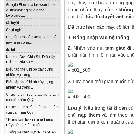
quý thầy, cô chỉ cần đóng góp 
Google Flow is a browser-based
đăng nhập, thầy, cô sẽ
không
AI filmmaking studio that
leverages...
đặc biệt
tốc độ duyệt web sẽ 
rất tuyệt...
Để thực hiện các thầy, cô làm
Chợt nghĩ......
Dạ, cảm ơn Cô. Group Violet lâu
1. Đăng nhập vào hệ thống.
nay lặng sóng...
2.
Nhấn vào nút
tam giác đi
đề tốt...
phải màn hình rồi nhấn vào c
Netizen Đức Chia Sẻ: Điều Kỳ
Diệu Ở Việt Nam...
Biểu tập thể Chi bộ xây dựng
nhiệm vụ trọng...
3.
Lựa chọn thời gian muốn dừ
Biểu tập thể Chi bộ xây dựng
nhiệm vụ trọng...
Chương trình công tác trọng tâm
của cá nhân Quý...
Chương trình công tác trọng tâm
Lưu ý
: Nếu trong tài khoản củ
của cá nhân Quý...
chữ
nạp thêm
và làm theo hư
" Đừng lầm tưởng giao thông!
thời gian dừng xem quảng cáo
Đây mới là điều khiến...
[Sốc] Netizen TQ: "Rút ASEAN