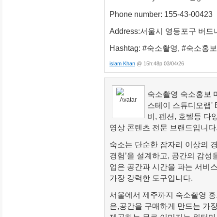
Phone number: 155-43-00423
Address:서울시 영등포구 버드나
Hashtag: #숙소촬영, #숙소홍보,
islam Khan
@ 15h:48p 03/04/26
숙소촬영 숙소홍보 마
스테이 스튜디오랩' BE
비, 펜션, 호텔등 
영상 콘텐츠 전문 브랜드입니다
숙소는 단순한 잠자리 이상의 경
경험’을 설계하고, 공간의 감성
업은 공간과 시간을 파는 서비스
가장 강력한 도구입니다.
서울에서 제주까지 숙소촬영 홍
은,공간을 구매하게 만드는 가장