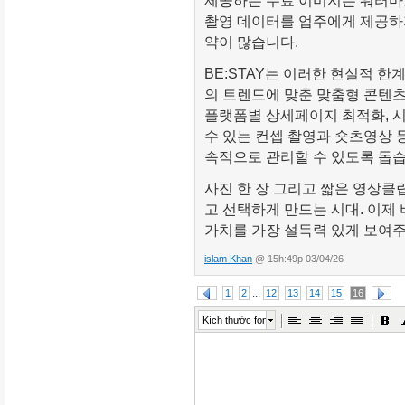
제공하는 무료 이미지는 워터마
촬영 데이터를 업주에게 제공하
약이 많습니다.
BE:STAY는 이러한 현실적 한
의 트렌드에 맞춘 맞춤형 콘텐츠
플랫폼별 상세페이지 최적화, 시
수 있는 컨셉 촬영과 숏츠영상 
속적으로 관리할 수 있도록 돕습
사진 한 장 그리고 짧은 영상클
고 선택하게 만드는 시대. 이제
가치를 가장 설득력 있게 보여주
islam Khan
@ 15h:49p 03/04/26
...
1
2
12
13
14
15
16
Kích thước font