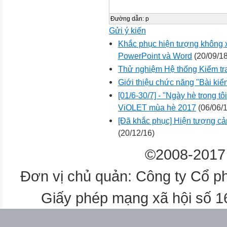
Đường dẫn
:
p
Gửi ý kiến
Khắc phục hiện tượng không x
PowerPoint và Word
(20/09/18
Thử nghiệm Hệ thống Kiểm tr
Giới thiệu chức năng "Bài kiểm
[01/6-30/7] - "Ngày hè trong tô
ViOLET mùa hè 2017
(06/06/1
[Đã khắc phục] Hiện tượng cản
(20/12/16)
©2008-2017 
Đơn vị chủ quản: Công ty Cổ p
Giấy phép mạng xã hội số 