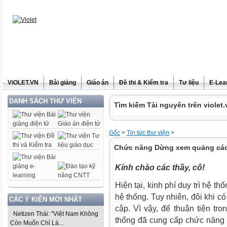
ViOLET.VN
Bài giảng
Giáo án
Đề thi & Kiểm tra
Tư liệu
E-Lea
DANH SÁCH THƯ VIỆN
Tìm kiếm Tài nguyên trên violet.
Gốc
>
Tin tức thư viện
>
Chức năng Dừng xem quảng cáo 
Kính chào các thầy, cô!
Hiện tại, kinh phí duy trì hệ t
hệ thống. Tuy nhiên, đôi khi có 
CÁC Ý KIẾN MỚI NHẤT
cập. Vì vậy, để thuận tiện tr
Netizen Thái: "Việt Nam Không
thống đã cung cấp chức năng
Còn Muốn Chỉ Là...