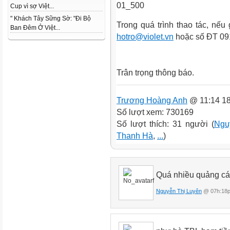
Cup vì sợ Việt...
" Khách Tây Sững Sờ: "Đi Bộ
Trong quá trình thao tác, nếu 
Ban Đêm Ở Việt...
hotro@violet.vn
hoặc số ĐT 091
Trân trọng thông báo.
Trương Hoàng Anh
@ 11:14 18
Số lượt xem: 730169
Số lượt thích: 31 người (
Ngu
Thanh Hà
,
...
)
Quá nhiều quảng cáo
Nguyễn Thị Luyên
@ 07h:18p