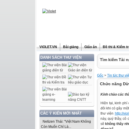
ViOLET.VN
Bài giảng
Giáo án
Đề thi & Kiểm t
DANH SÁCH THƯ VIỆN
Tìm kiếm Tài n
Gốc
>
Tin tức thư vi
Chức năng Dừn
Kính chào các thầ
Hiện tại, kinh ph
đôi khi có gây một 
CÁC Ý KIẾN MỚI NHẤT
thư viện
http://vio
này, quý thầy, cô 
Netizen Thái: "Việt Nam Không
sẽ
không thấy n
Còn Muốn Chỉ Là...