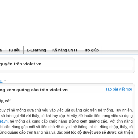
ra
Tư liệu
E-Learning
Kỹ năng CNTT
Trợ giúp
guyên trên violet.vn
ện
>
g xem quảng cáo trên violet.vn
Tạo bài viết mới
y, cô!
í duy trì hệ thống dựa chủ yếu vào việc đặt quảng cáo trên hệ thống. Tuy nhiên,
số trở ngại đối với thầy, cô khi truy cập. Vì vậy, để thuận tiện trong việc sử dụng
let.vn,
hệ thống đã cung cấp chức năng
Dừng xem quảng cáo
. Với tính năng
chỉ cần đóng góp một số tiền nhỏ để duy trì hệ thống thì khi đăng nhập, thầy, cô
hững quảng cáo
trên trang nữa và đặc biệt
tốc độ duyệt web sẽ được cải thiện