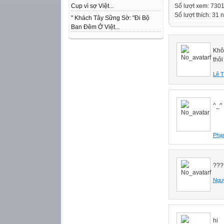
Số lượt xem: 730
Cup vì sợ Việt...
Số lượt thích: 31 
" Khách Tây Sững Sờ: "Đi Bộ
Ban Đêm Ở Việt...
Khô
thôi
Lê T
^_^
Phạ
???
Ngu
hi