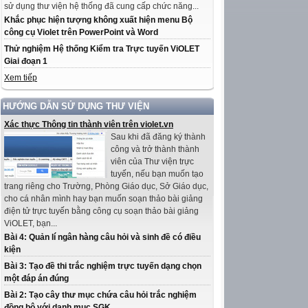
sử dụng thư viện hệ thống đã cung cấp chức năng...
Khắc phục hiện tượng không xuất hiện menu Bộ
công cụ Violet trên PowerPoint và Word
Thử nghiệm Hệ thống Kiểm tra Trực tuyến ViOLET
Giai đoạn 1
Xem tiếp
HƯỚNG DẪN SỬ DỤNG THƯ VIỆN
Xác thực Thông tin thành viên trên violet.vn
Sau khi đã đăng ký thành
công và trở thành thành
viên của Thư viện trực
tuyến, nếu bạn muốn tạo
trang riêng cho Trường, Phòng Giáo dục, Sở Giáo dục,
cho cá nhân mình hay bạn muốn soạn thảo bài giảng
điện tử trực tuyến bằng công cụ soạn thảo bài giảng
ViOLET, bạn...
Bài 4: Quản lí ngân hàng câu hỏi và sinh đề có điều
kiện
Bài 3: Tạo đề thi trắc nghiệm trực tuyến dạng chọn
một đáp án đúng
Bài 2: Tạo cây thư mục chứa câu hỏi trắc nghiệm
đồng bộ với danh mục SGK