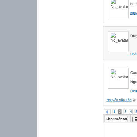
ham
ngu
Đượ
Hoà
Các
Ngườ
Ocu
Nguyễn Văn Tân
@ 1
1
2
3
4
Kích thước font