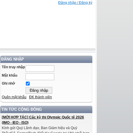
Đăng nhập / Đăng ký
ĐĂNG NHẬP
Tên truy nhập
Mật khẩu
Ghi nhớ
Quên mật khẩu
ĐK thành viên
TIN TỨC CỘNG ĐỒNG
[MỜI HỢP TÁC] Các kỳ thi Olympic Quốc tế 2026
(IMO - IEO - ISO)
Kính gửi Quý Lãnh đạo, Ban Giám hiệu và Quý