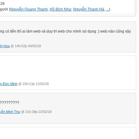
126
người (
Nguyễn Quang Thanh
,
Hồ Bích Như
,
Nguyễn Thanh Hà
,
...
)
ng có tiền thì ai làm web và duy trì web cho mình sử dụng :) web nào cũng vậy
hị Hoa
@ 14h:52p 04/02/18
m Đức Minh
@ 15h:13p 12/02/18
?????????
yễn Minh Thư
@ 21h:38p 22/02/18