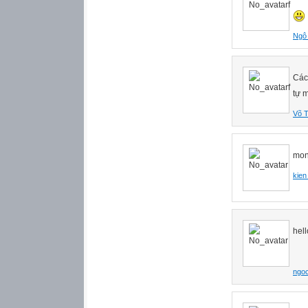
Ngô 
Các
tự m
Võ T
mon
kien
hel
ngoc