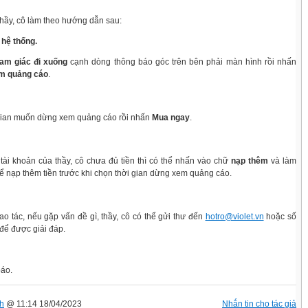
thầy, cô làm theo hướng dẫn sau:
 hệ thống.
tam giác đi xuống
cạnh dòng thông báo góc trên bên phải màn hình rồi nhấn
m quảng cáo
.
gian muốn dừng xem quảng cáo rồi nhấn
Mua ngay
.
 tài khoản của thầy, cô chưa đủ tiền thì có thể nhấn vào chữ
nạp thêm
và làm
 nạp thêm tiền trước khi chọn thời gian dừng xem quảng cáo.
hao tác, nếu gặp vấn đề gì, thầy, cô có thể gửi thư đến
hotro@violet.vn
hoặc số
để được giải đáp.
báo.
h
@ 11:14 18/04/2023
Nhắn tin cho tác giả