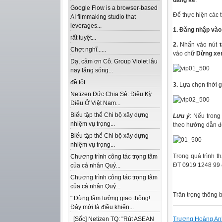
đáng kể
.
Google Flow is a browser-based
Để thực hiện các 
AI filmmaking studio that
leverages...
1. Đăng nhập vào
rất tuyệt...
2.
Nhấn vào nút
Chợt nghĩ......
vào chữ
Dừng xe
Dạ, cảm ơn Cô. Group Violet lâu
nay lặng sóng...
đề tốt...
3.
Lựa chọn thời 
Netizen Đức Chia Sẻ: Điều Kỳ
Diệu Ở Việt Nam...
Biểu tập thể Chi bộ xây dựng
Lưu ý
: Nếu trong
nhiệm vụ trọng...
theo hướng dẫn để
Biểu tập thể Chi bộ xây dựng
nhiệm vụ trọng...
Trong quá trình t
Chương trình công tác trọng tâm
ĐT 0919 1248 99 
của cá nhân Quý...
Chương trình công tác trọng tâm
của cá nhân Quý...
Trân trọng thông 
" Đừng lầm tưởng giao thông!
Đây mới là điều khiến...
Trương Hoàng An
[Sốc] Netizen TQ: "Rút ASEAN