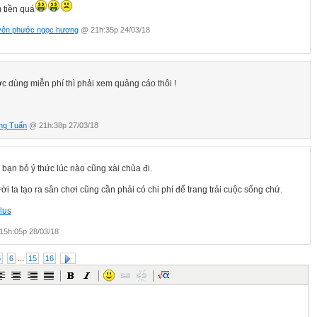
 tiền quá
yên phước ngọc hương
@ 21h:35p 24/03/18
c dùng miễn phí thì phải xem quảng cáo thôi !
ng Tuấn
@ 21h:38p 27/03/18
 bạn bỏ ý thức lúc nào cũng xài chùa đi.
i ta tạo ra sân chơi cũng cần phải có chi phí để trang trải cuộc sống chứ.
lus
5h:05p 28/03/18
...
5
6
15
16