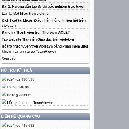
Bài 1: Hướng dẫn tạo đề thi trắc nghiệm trực tuyến
Lấy lại Mật khẩu trên violet.vn
Kích hoạt tài khoản (Xác nhận thông tin liên hệ) trên
violet.vn
Đăng ký Thành viên trên Thư viện ViOLET
Tạo website Thư viện Giáo dục trên violet.vn
Hỗ trợ trực tuyến trên violet.vn bằng Phần mềm điều
khiển máy tính từ xa TeamViewer
Xem tiếp
HỖ TRỢ KĨ THUẬT
(024) 62 930 536
0919 1248 99
hotro@violet.vn
Hỗ trợ từ xa qua TeamViewer
LIÊN HỆ QUẢNG CÁO
(024) 66 745 632