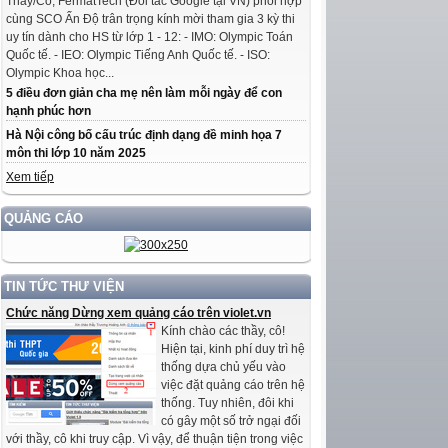
Thầy/Cô, FermatTech (Đối tác Google tại VN) phối hợp
cùng SCO Ấn Độ trân trọng kính mời tham gia 3 kỳ thi
uy tín dành cho HS từ lớp 1 - 12: - IMO: Olympic Toán
Quốc tế. - IEO: Olympic Tiếng Anh Quốc tế. - ISO:
Olympic Khoa học...
5 điều đơn giản cha mẹ nên làm mỗi ngày để con
hạnh phúc hơn
Hà Nội công bố cấu trúc định dạng đề minh họa 7
môn thi lớp 10 năm 2025
Xem tiếp
QUẢNG CÁO
TIN TỨC THƯ VIỆN
Chức năng Dừng xem quảng cáo trên violet.vn
Kính chào các thầy, cô!
Hiện tại, kinh phí duy trì hệ
thống dựa chủ yếu vào
việc đặt quảng cáo trên hệ
thống. Tuy nhiên, đôi khi
có gây một số trở ngại đối
với thầy, cô khi truy cập. Vì vậy, để thuận tiện trong việc