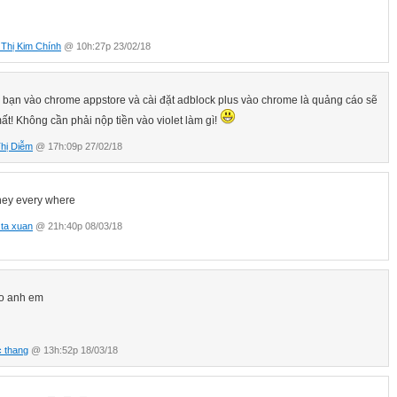
Thị Kim Chính
@ 10h:27p 23/02/18
 bạn vào chrome appstore và cài đặt adblock plus vào chrome là quảng cáo sẽ
ất! Không cần phải nộp tiền vào violet làm gì!
hị Diễm
@ 17h:09p 27/02/18
ey every where
 ta xuan
@ 21h:40p 08/03/18
lo anh em
 thang
@ 13h:52p 18/03/18