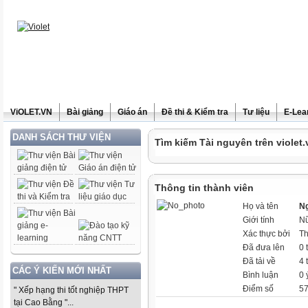
ViOLET.VN
Bài giảng
Giáo án
Đề thi & Kiểm tra
Tư liệu
E-Lea
DANH SÁCH THƯ VIỆN
Tìm kiếm Tài nguyên trên violet.
Thông tin thành viên
Họ và tên
N
Giới tính
N
Xác thực bởi
Th
Đã đưa lên
0 
Đã tải về
4 
CÁC Ý KIẾN MỚI NHẤT
Bình luận
0 
Điểm số
57
" Xếp hạng thi tốt nghiệp THPT
tại Cao Bằng "...