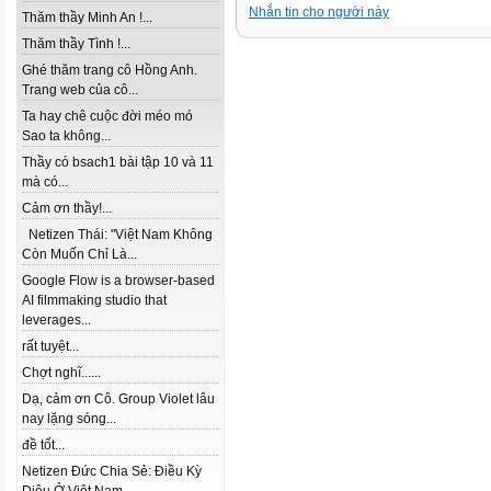
Nhắn tin cho người này
Thăm thầy Minh An !...
Thăm thầy Tình !...
Ghé thăm trang cô Hồng Anh.
Trang web của cô...
Ta hay chê cuộc đời méo mó
Sao ta không...
Thầy có bsach1 bài tập 10 và 11
mà có...
Cảm ơn thầy!...
Netizen Thái: "Việt Nam Không
Còn Muốn Chỉ Là...
Google Flow is a browser-based
AI filmmaking studio that
leverages...
rất tuyệt...
Chợt nghĩ......
Dạ, cảm ơn Cô. Group Violet lâu
nay lặng sóng...
đề tốt...
Netizen Đức Chia Sẻ: Điều Kỳ