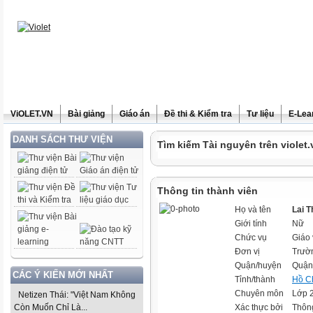
ViOLET.VN
Bài giảng
Giáo án
Đề thi & Kiểm tra
Tư liệu
E-Lea
DANH SÁCH THƯ VIỆN
Tìm kiếm Tài nguyên trên violet.
Thông tin thành viên
Họ và tên
Lai T
Giới tính
Nữ
Chức vụ
Giáo 
Đơn vị
Trườ
Quận/huyện
Quận
CÁC Ý KIẾN MỚI NHẤT
Tỉnh/thành
Hồ C
Chuyên môn
Lớp 2
Netizen Thái: "Việt Nam Không
Còn Muốn Chỉ Là...
Xác thực bởi
Thông