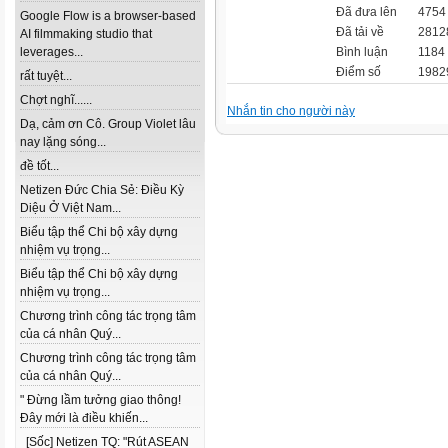
Đã đưa lên
4754 t
Google Flow is a browser-based
Đã tải về
28128
AI filmmaking studio that
leverages...
Bình luận
1184 
Điểm số
1982
rất tuyệt...
Chợt nghĩ......
Nhắn tin cho người này
Dạ, cảm ơn Cô. Group Violet lâu
nay lặng sóng...
đề tốt...
Netizen Đức Chia Sẻ: Điều Kỳ
Diệu Ở Việt Nam...
Biểu tập thể Chi bộ xây dựng
nhiệm vụ trọng...
Biểu tập thể Chi bộ xây dựng
nhiệm vụ trọng...
Chương trình công tác trọng tâm
của cá nhân Quý...
Chương trình công tác trọng tâm
của cá nhân Quý...
" Đừng lầm tưởng giao thông!
Đây mới là điều khiến...
[Sốc] Netizen TQ: "Rút ASEAN