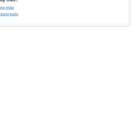
iếp theo?
ăng nhập
 trang trước