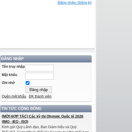
Đăng nhập / Đăng ký
ĐĂNG NHẬP
Tên truy nhập
Mật khẩu
Ghi nhớ
Quên mật khẩu
ĐK thành viên
TIN TỨC CỘNG ĐỒNG
[MỜI HỢP TÁC] Các kỳ thi Olympic Quốc tế 2026
(IMO - IEO - ISO)
Kính gửi Quý Lãnh đạo, Ban Giám hiệu và Quý