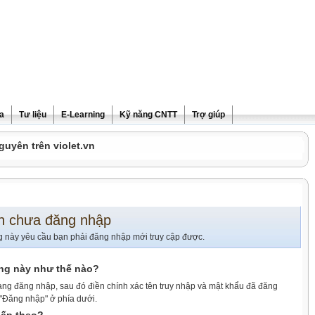
ra
Tư liệu
E-Learning
Kỹ năng CNTT
Trợ giúp
guyên trên violet.vn
n chưa đăng nhập
g này yêu cầu bạn phải đăng nhập mới truy cập được.
ang này như thế nào?
ang đăng nhập, sau đó điền chính xác tên truy nhập và mật khẩu đã đăng
 "Đăng nhập" ở phía dưới.