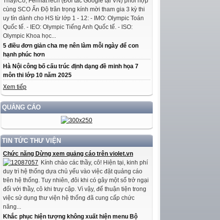
Thầy/Cô, FermatTech (Đối tác Google tại VN) phối hợp
cùng SCO Ấn Độ trân trọng kính mời tham gia 3 kỳ thi
uy tín dành cho HS từ lớp 1 - 12: - IMO: Olympic Toán
Quốc tế. - IEO: Olympic Tiếng Anh Quốc tế. - ISO:
Olympic Khoa học...
5 điều đơn giản cha mẹ nên làm mỗi ngày để con
hạnh phúc hơn
Hà Nội công bố cấu trúc định dạng đề minh họa 7
môn thi lớp 10 năm 2025
Xem tiếp
QUẢNG CÁO
TIN TỨC THƯ VIỆN
Chức năng Dừng xem quảng cáo trên violet.vn
Kính chào các thầy, cô! Hiện tại, kinh phí
duy trì hệ thống dựa chủ yếu vào việc đặt quảng cáo
trên hệ thống. Tuy nhiên, đôi khi có gây một số trở ngại
đối với thầy, cô khi truy cập. Vì vậy, để thuận tiện trong
việc sử dụng thư viện hệ thống đã cung cấp chức
năng...
Khắc phục hiện tượng không xuất hiện menu Bộ