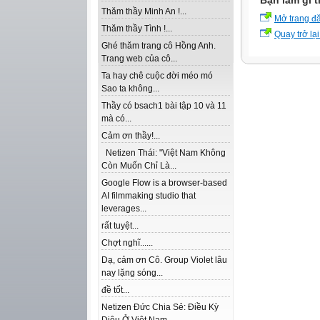
Bạn làm gì t
Thăm thầy Minh An !...
Mở trang đ
Thăm thầy Tình !...
Quay trở lại
Ghé thăm trang cô Hồng Anh.
Trang web của cô...
Ta hay chê cuộc đời méo mó
Sao ta không...
Thầy có bsach1 bài tập 10 và 11
mà có...
Cảm ơn thầy!...
Netizen Thái: "Việt Nam Không
Còn Muốn Chỉ Là...
Google Flow is a browser-based
AI filmmaking studio that
leverages...
rất tuyệt...
Chợt nghĩ......
Dạ, cảm ơn Cô. Group Violet lâu
nay lặng sóng...
đề tốt...
Netizen Đức Chia Sẻ: Điều Kỳ