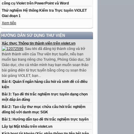
công cụ Violet trên PowerPoint và Word
Thử nghiệm Hệ thống Kiểm tra Trực tuyến ViOLET
Giai đoạn 1
Xem tiếp
HƯỚNG DẪN SỬ DỤNG THƯ VIỆN
Xác thực Thông tin thành viên trên violet.vn
Sau khi đã đăng ký thành công và trở
thành thành viên của Thư viện trực tuyến, nếu bạn
muốn tạo trang riêng cho Trường, Phòng Giáo dục, Sở
Giáo dục, cho cá nhân mình hay bạn muốn soạn thảo
bài giảng điện tử trực tuyến bằng công cụ soạn thảo
bài giảng ViOLET, bạn...
Bài 4: Quản lí ngân hàng câu hỏi và sinh đề có điều
kiện
Bài 3: Tạo đề thi trắc nghiệm trực tuyến dạng chọn
một đáp án đúng
Bài 2: Tạo cây thư mục chứa câu hỏi trắc nghiệm
đồng bộ với danh mục SGK
Bài 1: Hướng dẫn tạo đề thi trắc nghiệm trực tuyến
Lấy lại Mật khẩu trên violet.vn
Kích hoạt tài khoản (Xác nhận thông tin liên hệ) trên