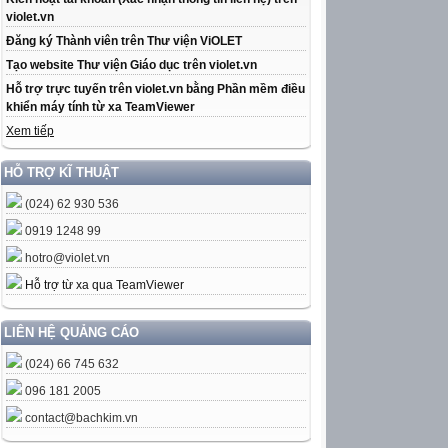
violet.vn
Đăng ký Thành viên trên Thư viện ViOLET
Tạo website Thư viện Giáo dục trên violet.vn
Hỗ trợ trực tuyến trên violet.vn bằng Phần mềm điều
khiển máy tính từ xa TeamViewer
Xem tiếp
HỖ TRỢ KĨ THUẬT
(024) 62 930 536
0919 1248 99
hotro@violet.vn
Hỗ trợ từ xa qua TeamViewer
LIÊN HỆ QUẢNG CÁO
(024) 66 745 632
096 181 2005
contact@bachkim.vn