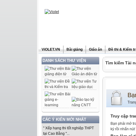
ViOLET.VN
Bài giảng
Giáo án
Đề thi & Kiểm t
DANH SÁCH THƯ VIỆN
Tìm kiếm Tài n
Bạ
Tran
Truy cập tr
CÁC Ý KIẾN MỚI NHẤT
Bạn phải mở tr
" Xếp hạng thi tốt nghiệp THPT
ký rồi nhấn nút
tại Cao Bằng "...