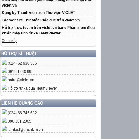
violet.vn
Đăng ký Thành viên trên Thư viện ViOLET
Tạo website Thư viện Giáo dục trên violet.vn
Hỗ trợ trực tuyến trên violet.vn bằng Phần mềm điều
khiển máy tính từ xa TeamViewer
Xem tiếp
HỖ TRỢ KĨ THUẬT
(024) 62 930 536
0919 1248 99
hotro@violet.vn
Hỗ trợ từ xa qua TeamViewer
LIÊN HỆ QUẢNG CÁO
(024) 66 745 632
096 181 2005
contact@bachkim.vn