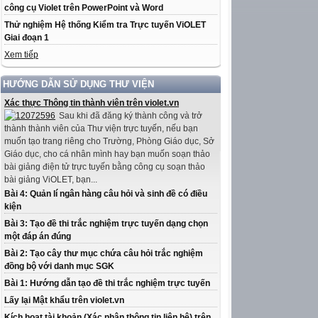
công cụ Violet trên PowerPoint và Word
Thử nghiệm Hệ thống Kiểm tra Trực tuyến ViOLET
Giai đoạn 1
Xem tiếp
HƯỚNG DẪN SỬ DỤNG THƯ VIỆN
Xác thực Thông tin thành viên trên violet.vn
Sau khi đã đăng ký thành công và trở
thành thành viên của Thư viện trực tuyến, nếu bạn
muốn tạo trang riêng cho Trường, Phòng Giáo dục, Sở
Giáo dục, cho cá nhân mình hay bạn muốn soạn thảo
bài giảng điện tử trực tuyến bằng công cụ soạn thảo
bài giảng ViOLET, bạn...
Bài 4: Quản lí ngân hàng câu hỏi và sinh đề có điều
kiện
Bài 3: Tạo đề thi trắc nghiệm trực tuyến dạng chọn
một đáp án đúng
Bài 2: Tạo cây thư mục chứa câu hỏi trắc nghiệm
đồng bộ với danh mục SGK
Bài 1: Hướng dẫn tạo đề thi trắc nghiệm trực tuyến
Lấy lại Mật khẩu trên violet.vn
Kích hoạt tài khoản (Xác nhận thông tin liên hệ) trên