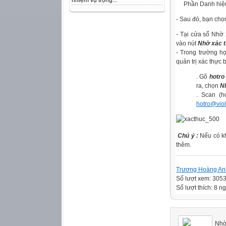
nhiệm vụ trọng...
Phần Danh hiệu 
- Sau đó, bạn ch
- Tại cửa sổ Nhờ 
vào nút
Nhờ xác 
- Trong trường hợp
quản trị xác thực 
. Gõ
hotro
ra, chọn
Nh
. Scan (h
hotro@viol
Chú ý :
Nếu có kh
thêm.
Trương Hoàng An
Số lượt xem: 305
Số lượt thích: 8 ng
Nhờ