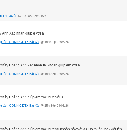
m Thị Duyên
@ 10h:08p 29/04/26
y Anh Xác nhận giúp e với a
ng tâm GDNN GDTX Bát Xát
@ 15h:01p 07/05/26
 thầy Hoàng Anh xác nhận tài khoản giúp em với ạ
ng tâm GDNN GDTX Bát Xát
@ 15h:22p 07/05/26
 thầy Hoàng Anh giúp em xác thực với ạ
ng tâm GDNN GDTX Bát Xát
@ 15h:39p 08/05/26
 thầy Hoàng Anh giúp em xác thực tài khoản này với ạ ( Do muốn thay đổi tên