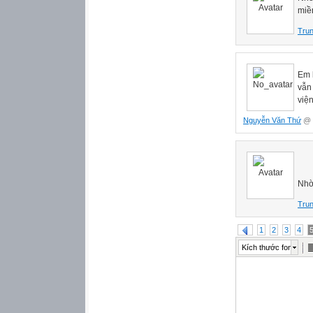
miền
Tru
Em 
vẫn
việ
Nguyễn Văn Thứ
@ 1
Nhờ
Tru
1
2
3
4
Kích thước font