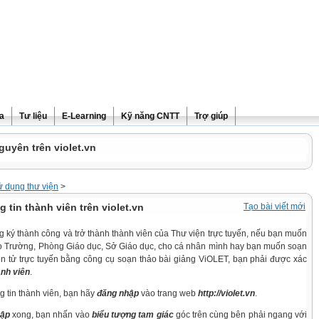
ra
Tư liệu
E-Learning
Kỹ năng CNTT
Trợ giúp
guyên trên violet.vn
 dụng thư viện
>
 tin thành viên trên violet.vn
Tạo bài viết mới
ký thành công và trở thành thành viên của Thư viện trực tuyến, nếu bạn muốn
cho Trường, Phòng Giáo dục, Sở Giáo dục, cho cá nhân mình hay bạn muốn soạn
ện tử trực tuyến bằng công cụ soạn thảo bài giảng ViOLET, bạn phải được xác
ành viên
.
g tin thành viên, bạn hãy
đăng nhập
vào trang web
http://violet.vn
.
hập
xong, bạn nhấn vào
biểu tượng tam giác
góc trên cùng bên phải ngang với