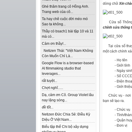
dòng chữ
Xin chào
Ghé thăm trang cô Hồng Anh.
Trang web của cô...
Ta hay chê cuộc đời méo mó
Cửa sổ Thông ti
Sao ta không...
chỉnh sửa thông ti
Thầy có bsach1 bài tập 10 và 11
mà có...
Cảm ơn thầy!...
Tại cửa sổ thay 
Netizen Thái: "Việt Nam Không
một cách chính xá
Còn Muốn Chỉ Là...
- Họ tên
Google Flow is a browser-based
- Giới tính
AI filmmaking studio that
- Ngày sin
leverages...
- Số CCC
rất tuyệt...
- Điện thoạ
- Giới thiệ
Chợt nghĩ......
Dạ, cảm ơn Cô. Group Violet lâu
Chức vụ - nơi c
nay lặng sóng...
bạn sẽ tạo ra.
đề tốt...
-
Chức vụ
Netizen Đức Chia Sẻ: Điều Kỳ
-
Tỉnh/thà
Diệu Ở Việt Nam...
-
Quận hu
-
Đơn vị
Biểu tập thể Chi bộ xây dựng