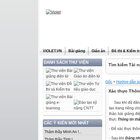
ViOLET.VN
Bài giảng
Giáo án
Đề thi & Kiểm t
DANH SÁCH THƯ VIỆN
Tìm kiếm Tài n
Gốc
>
Hướng dẫn sử
Xác thực Thông
Sau khi đã đăng 
tạo trang riêng 
thảo bài giảng đi
thực
Thông tin th
CÁC Ý KIẾN MỚI NHẤT
- Để xác thực thôn
Thăm thầy Minh An !...
-
Sau khi
Đăng n
Thăm thầy Tình !...