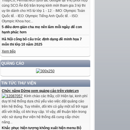
Thầy/Cô, FermatTech (Đối tác Google tại VN) phối hợp
cùng SCO Ấn Độ trân trọng kính mời tham gia 3 kỳ thi
uy tín dành cho HS từ lớp 1 - 12: - IMO: Olympic Toán
Quốc tế. - IEO: Olympic Tiếng Anh Quốc tế. - ISO:
Olympic Khoa học...
5 điều đơn giản cha mẹ nên làm mỗi ngày để con
hạnh phúc hơn
Hà Nội công bố cấu trúc định dạng đề minh họa 7
môn thi lớp 10 năm 2025
Xem tiếp
QUẢNG CÁO
TIN TỨC THƯ VIỆN
Chức năng Dừng xem quảng cáo trên violet.vn
Kính chào các thầy, cô! Hiện tại, kinh phí
duy trì hệ thống dựa chủ yếu vào việc đặt quảng cáo
trên hệ thống. Tuy nhiên, đôi khi có gây một số trở ngại
đối với thầy, cô khi truy cập. Vì vậy, để thuận tiện trong
việc sử dụng thư viện hệ thống đã cung cấp chức
năng...
Khắc phục hiện tượng không xuất hiện menu Bộ