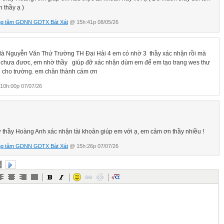
 thầy ạ )
ng tâm GDNN GDTX Bát Xát
@ 15h:41p 08/05/26
là Nguyễn Văn Thứ Trường TH Đại Hải 4 em có nhờ 3 thầy xác nhận rồi mà
 chưa đươc, em nhờ thầy giúp đỡ xác nhận dùm em để em tạo trang wes thư
n cho trường. em chân thành cám ơn
0h:00p 07/07/26
 thầy Hoàng Anh xác nhận tài khoản giúp em với ạ, em cảm ơn thầy nhiều !
ng tâm GDNN GDTX Bát Xát
@ 15h:26p 07/07/26
5