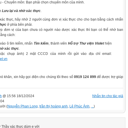
- Chuyên môn: Bạn phải chọn chuyên môn của mình.
ọn
Lưu lại và nhờ xác thực
.
xác thực, hãy nhờ 2 người cùng đơn vị xác thực cho cho bạn bằng cách nhấn
thực
ở phía bên phải.
 đơn vị của bạn chưa có người nào được xác thực thì bạn có thể nhờ ban
bằng cách:
vào ô tìm kiếm, nhấn
Tìm kiếm
, thành viên
Hỗ trợ Thư viện Violet
hiện
ờ xác thực
.
oặc chụp ảnh) 2 mặt CCCD của mình rồi gửi vào địa chỉ email:
et.vn
ó khăn, xin hãy gọi điện cho chúng tôi theo số
0919 124 899
để được trợ giúp
h
@ 15:56 18/12/2024
Nhắn tin cho tác giả
304
ười (
Nguyễn Phan Long
,
trần thị hoàng anh
,
Lê Phúc Ánh
,
...
)
 Thầy xác thực dùm e với