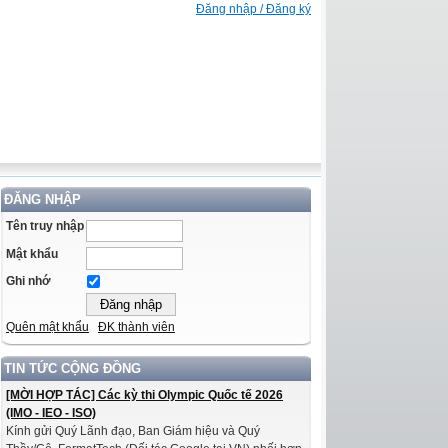
Đăng nhập / Đăng ký
ĐĂNG NHẬP
Tên truy nhập
Mật khẩu
Ghi nhớ
Quên mật khẩu
ĐK thành viên
TIN TỨC CỘNG ĐỒNG
[MỜI HỢP TÁC] Các kỳ thi Olympic Quốc tế 2026
(IMO - IEO - ISO)
Kính gửi Quý Lãnh đạo, Ban Giám hiệu và Quý