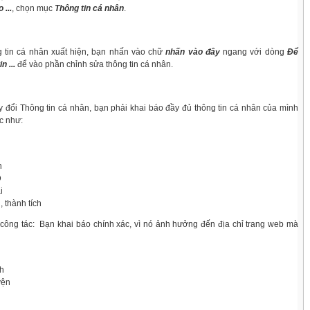
 ...
, chọn mục
Thông tin cá nhân
.
n cá nhân xuất hiện, bạn nhấn vào chữ
nhấn vào đây
ngang với dòng
Để
n ...
để vào phần chỉnh sửa thông tin cá nhân.
đổi Thông tin cá nhân, bạn phải khai báo đầy đủ thông tin cá nhân của mình
c như:
h
D
i
u, thành tích
ông tác:
Bạn khai báo chính xác, vì nó ảnh hưởng đến địa chỉ trang web mà
nh
yện