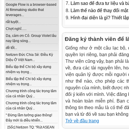
Làm sao để đưa tư liệu và b
Google Flow is a browser-based
AI filmmaking studio that
Làm thế nào để thay đổi mật
leverages...
Hình đại diện là gì? Thiết lậ
rất tuyệt...
Chợt nghĩ......
Dạ, cảm ơn Cô. Group Violet lâu
Đăng ký thành viên để l
nay lặng sóng...
Giống như ở một câu lạc bộ,
đề tốt...
quyền lợi riêng, bạn phải đăn
Netizen Đức Chia Sẻ: Điều Kỳ
Diệu Ở Việt Nam...
Thư viện cũng vậy, bạn phải là 
Biểu tập thể Chi bộ xây dựng
về, đưa các tài nguyên lên, h
nhiệm vụ trọng...
viện quản lý được mỗi người 
Biểu tập thể Chi bộ xây dựng
như thế nào, cho phép các t
nhiệm vụ trọng...
nguyên của mình, biết được nh
Chương trình công tác trọng tâm
đổi ý kiến với mình. Việc đăng
của cá nhân Quý...
và hoàn toàn miễn phí. Bạn 
Chương trình công tác trọng tâm
thông tin theo mẫu là có thể đ
của cá nhân Quý...
bạn và từ đó về sau bạn không
" Đừng lầm tưởng giao thông!
Đây mới là điều khiến...
Trở về đầu trang
[Sốc] Netizen TQ: "Rút ASEAN