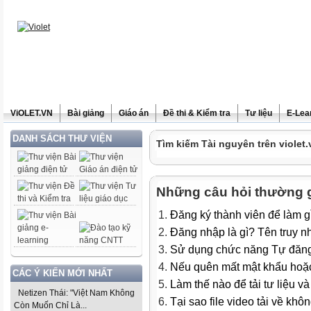
ViOLET.VN
Bài giảng
Giáo án
Đề thi & Kiểm tra
Tư liệu
E-Lea
DANH SÁCH THƯ VIỆN
Tìm kiếm Tài nguyên trên violet.
Những câu hỏi thường 
Đăng ký thành viên để làm g
Đăng nhập là gì? Tên truy n
Sử dụng chức năng Tự đăng
Nếu quên mất mật khẩu hoặc 
CÁC Ý KIẾN MỚI NHẤT
Làm thế nào để tải tư liệu v
Netizen Thái: "Việt Nam Không
Tại sao file video tải về kh
Còn Muốn Chỉ Là...