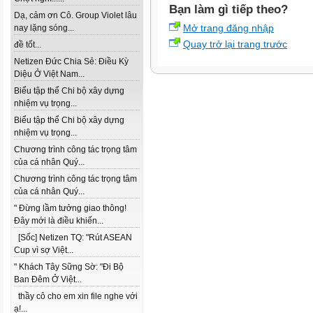
Bạn làm gì tiếp theo?
Dạ, cảm ơn Cô. Group Violet lâu
Mở trang đăng nhập
nay lặng sóng...
Quay trở lại trang trước
đề tốt...
Netizen Đức Chia Sẻ: Điều Kỳ
Diệu Ở Việt Nam...
Biểu tập thể Chi bộ xây dựng
nhiệm vụ trọng...
Biểu tập thể Chi bộ xây dựng
nhiệm vụ trọng...
Chương trình công tác trọng tâm
của cá nhân Quý...
Chương trình công tác trọng tâm
của cá nhân Quý...
" Đừng lầm tưởng giao thông!
Đây mới là điều khiến...
[Sốc] Netizen TQ: "Rút ASEAN
Cup vì sợ Việt...
" Khách Tây Sững Sờ: "Đi Bộ
Ban Đêm Ở Việt...
thầy cô cho em xin file nghe với
ạ!...