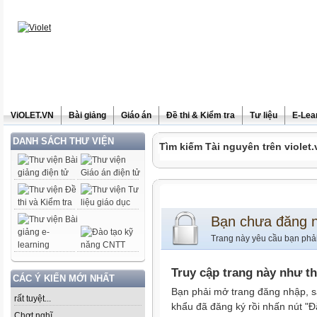
ViOLET.VN
Bài giảng
Giáo án
Đề thi & Kiểm tra
Tư liệu
E-Lea
DANH SÁCH THƯ VIỆN
Tìm kiếm Tài nguyên trên violet.
Bạn chưa đăng 
Trang này yêu cầu bạn phả
Truy cập trang này như t
CÁC Ý KIẾN MỚI NHẤT
Bạn phải mở trang đăng nhập, s
rất tuyệt...
khẩu đã đăng ký rồi nhấn nút "Đ
Chợt nghĩ......