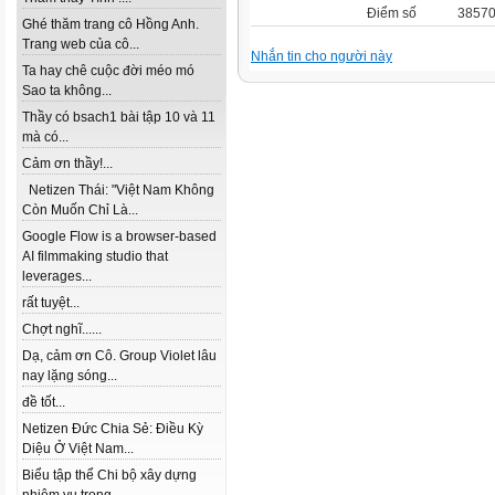
Điểm số
38570
Ghé thăm trang cô Hồng Anh.
Trang web của cô...
Nhắn tin cho người này
Ta hay chê cuộc đời méo mó
Sao ta không...
Thầy có bsach1 bài tập 10 và 11
mà có...
Cảm ơn thầy!...
Netizen Thái: "Việt Nam Không
Còn Muốn Chỉ Là...
Google Flow is a browser-based
AI filmmaking studio that
leverages...
rất tuyệt...
Chợt nghĩ......
Dạ, cảm ơn Cô. Group Violet lâu
nay lặng sóng...
đề tốt...
Netizen Đức Chia Sẻ: Điều Kỳ
Diệu Ở Việt Nam...
Biểu tập thể Chi bộ xây dựng