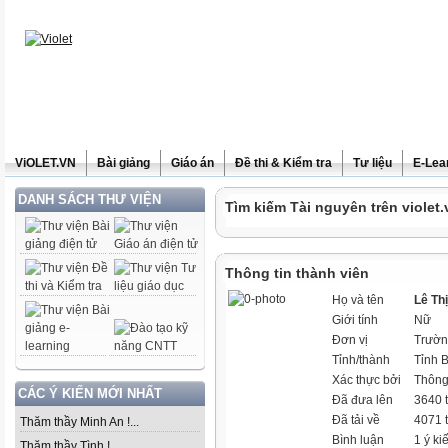
ViOLET.VN
Bài giảng
Giáo án
Đề thi & Kiểm tra
Tư liệu
E-Lea
DANH SÁCH THƯ VIỆN
Tìm kiếm Tài nguyên trên violet.
Thông tin thành viên
Họ và tên
Lê Th
Giới tính
Nữ
Đơn vị
Trườn
Tỉnh/thành
Tỉnh 
Xác thực bởi
Thông
CÁC Ý KIẾN MỚI NHẤT
Đã đưa lên
3640 t
Đã tải về
4071 t
Thăm thầy Minh An !...
Bình luận
1 ý ki
Thăm thầy Tình !...