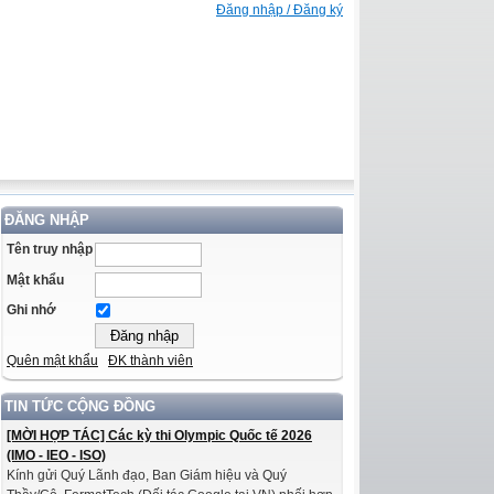
Đăng nhập / Đăng ký
ĐĂNG NHẬP
Tên truy nhập
Mật khẩu
Ghi nhớ
Quên mật khẩu
ĐK thành viên
TIN TỨC CỘNG ĐỒNG
[MỜI HỢP TÁC] Các kỳ thi Olympic Quốc tế 2026
(IMO - IEO - ISO)
Kính gửi Quý Lãnh đạo, Ban Giám hiệu và Quý