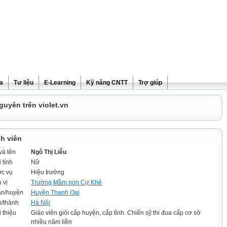
ra
Tư liệu
E-Learning
Kỹ năng CNTT
Trợ giúp
guyên trên violet.vn
h viên
và tên
Ngô Thị Liễu
 tính
Nữ
c vụ
Hiệu trưởng
 vị
Trường Mầm non Cự Khê
n/huyện
Huyện Thanh Oai
h/thành
Hà Nội
i thiệu
Giáo viên giỏi cấp huyện, cấp tỉnh. Chiến sỹ thi đua cấp cơ sở
nhiều năm liền