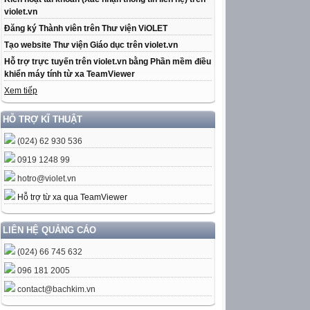
violet.vn
Đăng ký Thành viên trên Thư viện ViOLET
Tạo website Thư viện Giáo dục trên violet.vn
Hỗ trợ trực tuyến trên violet.vn bằng Phần mềm điều
khiển máy tính từ xa TeamViewer
Xem tiếp
HỖ TRỢ KĨ THUẬT
(024) 62 930 536
0919 1248 99
hotro@violet.vn
Hỗ trợ từ xa qua TeamViewer
LIÊN HỆ QUẢNG CÁO
(024) 66 745 632
096 181 2005
contact@bachkim.vn