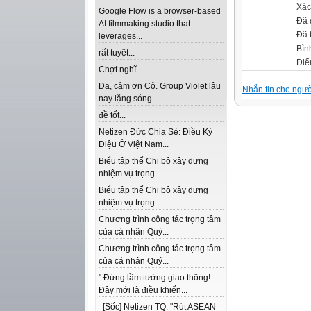
Xác
Google Flow is a browser-based
Đã 
AI filmmaking studio that
Đã 
leverages...
Bìn
rất tuyệt...
Điể
Chợt nghĩ......
Dạ, cảm ơn Cô. Group Violet lâu
Nhắn tin cho ngườ
nay lặng sóng...
đề tốt...
Netizen Đức Chia Sẻ: Điều Kỳ
Diệu Ở Việt Nam...
Biểu tập thể Chi bộ xây dựng
nhiệm vụ trọng...
Biểu tập thể Chi bộ xây dựng
nhiệm vụ trọng...
Chương trình công tác trọng tâm
của cá nhân Quý...
Chương trình công tác trọng tâm
của cá nhân Quý...
" Đừng lầm tưởng giao thông!
Đây mới là điều khiến...
[Sốc] Netizen TQ: "Rút ASEAN