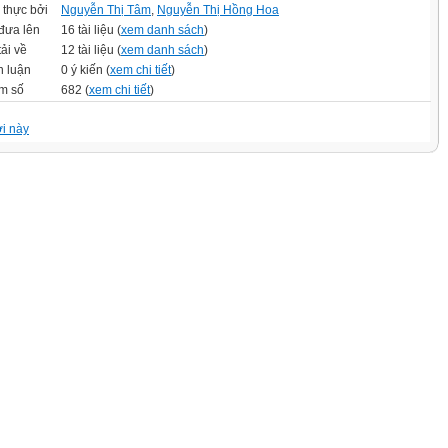
 thực bởi
Nguyễn Thị Tâm
,
Nguyễn Thị Hồng Hoa
đưa lên
16 tài liệu (
xem danh sách
)
tải về
12 tài liệu (
xem danh sách
)
h luận
0 ý kiến (
xem chi tiết
)
m số
682 (
xem chi tiết
)
i này