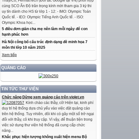
Thầy/Cô, FermatTech (Đối tác Google tại VN) phối hợp
cùng SCO Ấn Độ trân trọng kính mời tham gia 3 kỳ thi
uy tín dành cho HS từ lớp 1 - 12: - IMO: Olympic Toán
Quốc tế. - IEO: Olympic Tiếng Anh Quốc tế. - ISO:
Olympic Khoa học...
5 điều đơn giản cha mẹ nên làm mỗi ngày để con
hạnh phúc hơn
Hà Nội công bố cấu trúc định dạng đề minh họa 7
môn thi lớp 10 năm 2025
Xem tiếp
QUẢNG CÁO
TIN TỨC THƯ VIỆN
Chức năng Dừng xem quảng cáo trên violet.vn
Kính chào các thầy, cô! Hiện tại, kinh phí
duy trì hệ thống dựa chủ yếu vào việc đặt quảng cáo
trên hệ thống. Tuy nhiên, đôi khi có gây một số trở ngại
đối với thầy, cô khi truy cập. Vì vậy, để thuận tiện trong
việc sử dụng thư viện hệ thống đã cung cấp chức
năng...
Khắc phục hiện tượng không xuất hiện menu Bộ