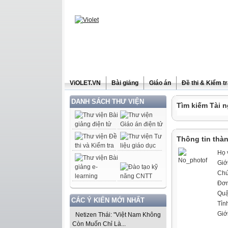
ViOLET.VN
Bài giảng
Giáo án
Đề thi & Kiểm t
DANH SÁCH THƯ VIỆN
Tìm kiếm Tài n
Thông tin thàn
Họ 
Giới
Chứ
Đơn
Quậ
CÁC Ý KIẾN MỚI NHẤT
Tỉn
Giớ
Netizen Thái: "Việt Nam Không
Còn Muốn Chỉ Là...