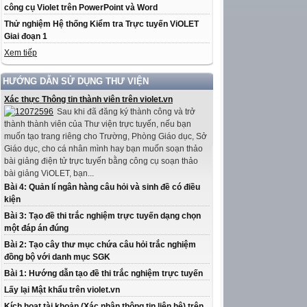
công cụ Violet trên PowerPoint và Word
Thử nghiệm Hệ thống Kiểm tra Trực tuyến ViOLET
Giai đoạn 1
Xem tiếp
HƯỚNG DẪN SỬ DỤNG THƯ VIỆN
Xác thực Thông tin thành viên trên violet.vn
Sau khi đã đăng ký thành công và trở
thành thành viên của Thư viện trực tuyến, nếu bạn
muốn tạo trang riêng cho Trường, Phòng Giáo dục, Sở
Giáo dục, cho cá nhân mình hay bạn muốn soạn thảo
bài giảng điện tử trực tuyến bằng công cụ soạn thảo
bài giảng ViOLET, bạn...
Bài 4: Quản lí ngân hàng câu hỏi và sinh đề có điều
kiện
Bài 3: Tạo đề thi trắc nghiệm trực tuyến dạng chọn
một đáp án đúng
Bài 2: Tạo cây thư mục chứa câu hỏi trắc nghiệm
đồng bộ với danh mục SGK
Bài 1: Hướng dẫn tạo đề thi trắc nghiệm trực tuyến
Lấy lại Mật khẩu trên violet.vn
Kích hoạt tài khoản (Xác nhận thông tin liên hệ) trên