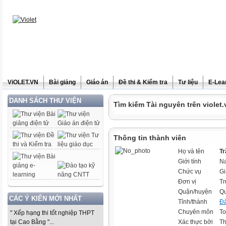
ViOLET.VN
Bài giảng
Giáo án
Đề thi & Kiểm tra
Tư liệu
E-Lea
DANH SÁCH THƯ VIỆN
Tìm kiếm Tài nguyên trên violet.
Thông tin thành viên
Họ và tên
Tr
Giới tính
N
Chức vụ
Gi
Đơn vị
T
Quận/huyện
Q
CÁC Ý KIẾN MỚI NHẤT
Tỉnh/thành
Đ
Chuyên môn
To
" Xếp hạng thi tốt nghiệp THPT
tại Cao Bằng "...
Xác thực bởi
Th