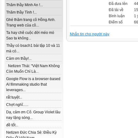
Đã đưa lên
44
Thăm thầy Minh An !...
Đã tải về
15
Thăm thầy Tình !...
Bình luận
1 
Ghé thăm trang cô Hồng Anh.
Điểm số
66
Trang web của cô...
Ta hay chê cuộc đời méo mó
Nhắn tin cho người này
Sao ta không...
Thầy có bsach1 bài tập 10 và 11
mà có...
Cảm ơn thầy!...
Netizen Thái: "Việt Nam Không
Còn Muốn Chỉ Là...
Google Flow is a browser-based
AI filmmaking studio that
leverages...
rất tuyệt...
Chợt nghĩ......
Dạ, cảm ơn Cô. Group Violet lâu
nay lặng sóng...
đề tốt...
Netizen Đức Chia Sẻ: Điều Kỳ