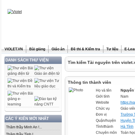
ViOLET.VN
Bài giảng
Giáo án
Đề thi & Kiểm tra
Tư liệu
E-Lea
DANH SÁCH THƯ VIỆN
Tìm kiếm Tài nguyên trên violet.
Thông tin thành viên
Họ và tên
Nguyễn 
Giới tính
Nam
Website
https://
Chức vụ
Giáo viê
Đơn vị
Trường 
CÁC Ý KIẾN MỚI NHẤT
Quận/huyện
Huyện T
Tỉnh/thành
Hà Tĩnh
Thăm thầy Minh An !...
Chuyên môn
Toán học
Thăm thầy Tình !...