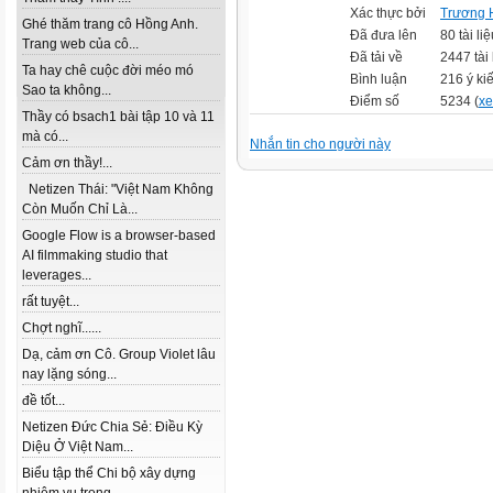
Xác thực bởi
Trương 
Ghé thăm trang cô Hồng Anh.
Đã đưa lên
80 tài liệ
Trang web của cô...
Đã tải về
2447 tài 
Ta hay chê cuộc đời méo mó
Bình luận
216 ý kiế
Sao ta không...
Điểm số
5234 (
xe
Thầy có bsach1 bài tập 10 và 11
mà có...
Nhắn tin cho người này
Cảm ơn thầy!...
Netizen Thái: "Việt Nam Không
Còn Muốn Chỉ Là...
Google Flow is a browser-based
AI filmmaking studio that
leverages...
rất tuyệt...
Chợt nghĩ......
Dạ, cảm ơn Cô. Group Violet lâu
nay lặng sóng...
đề tốt...
Netizen Đức Chia Sẻ: Điều Kỳ
Diệu Ở Việt Nam...
Biểu tập thể Chi bộ xây dựng