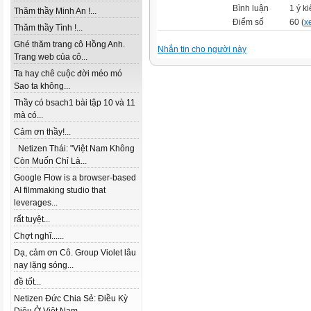
Bình luận
1 ý ki
Thăm thầy Minh An !...
Điểm số
60 (
x
Thăm thầy Tình !...
Ghé thăm trang cô Hồng Anh.
Nhắn tin cho người này
Trang web của cô...
Ta hay chê cuộc đời méo mó
Sao ta không...
Thầy có bsach1 bài tập 10 và 11
mà có...
Cảm ơn thầy!...
Netizen Thái: "Việt Nam Không
Còn Muốn Chỉ Là...
Google Flow is a browser-based
AI filmmaking studio that
leverages...
rất tuyệt...
Chợt nghĩ......
Dạ, cảm ơn Cô. Group Violet lâu
nay lặng sóng...
đề tốt...
Netizen Đức Chia Sẻ: Điều Kỳ