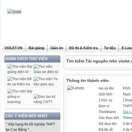
ViOLET.VN
Bài giảng
Giáo án
Đề thi & Kiểm tra
Tư liệu
E-Lea
DANH SÁCH THƯ VIỆN
Tìm kiếm Tài nguyên trên violet.
Thông tin thành viên
Họ và tên
PGS.
Giới tính
Nam
Chức vụ
Chuy
Đơn vị
THPT
Tỉnh/thành
Gia L
CÁC Ý KIẾN MỚI NHẤT
Xác thực bởi
Thông
Đã đưa lên
0 tài 
" Xếp hạng thi tốt nghiệp THPT
tại Cao Bằng "...
Đã tải về
0 tài 