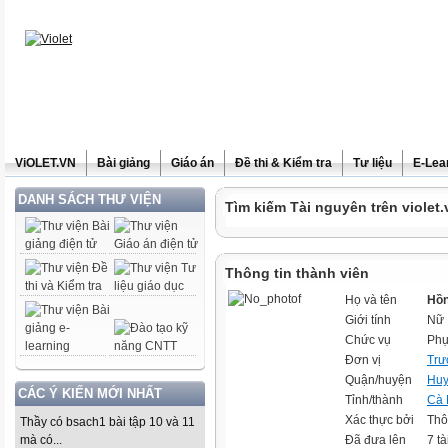
ViOLET.VN
Bài giảng
Giáo án
Đề thi & Kiểm tra
Tư liệu
E-Lea
DANH SÁCH THƯ VIỆN
Tìm kiếm Tài nguyên trên violet.
Thông tin thành viên
Họ và tên
Hồn
Giới tính
Nữ
Chức vụ
Phụ
Đơn vị
Trư
Quận/huyện
Huy
CÁC Ý KIẾN MỚI NHẤT
Tỉnh/thành
Cà
Xác thực bởi
Thô
Thầy có bsach1 bài tập 10 và 11
mà có...
Đã đưa lên
7 tà