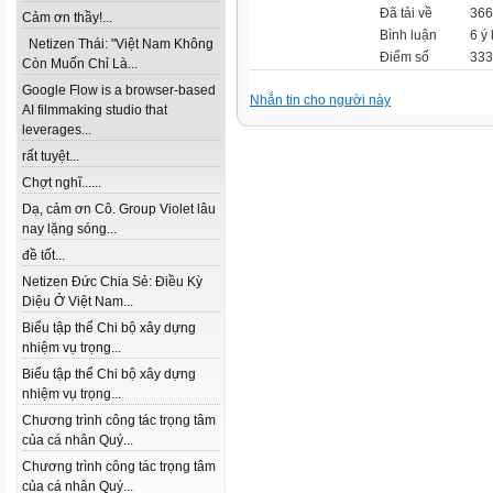
Đã tải về
366 
Cảm ơn thầy!...
Bình luận
6 ý 
Netizen Thái: "Việt Nam Không
Điểm số
333
Còn Muốn Chỉ Là...
Google Flow is a browser-based
Nhắn tin cho người này
AI filmmaking studio that
leverages...
rất tuyệt...
Chợt nghĩ......
Dạ, cảm ơn Cô. Group Violet lâu
nay lặng sóng...
đề tốt...
Netizen Đức Chia Sẻ: Điều Kỳ
Diệu Ở Việt Nam...
Biểu tập thể Chi bộ xây dựng
nhiệm vụ trọng...
Biểu tập thể Chi bộ xây dựng
nhiệm vụ trọng...
Chương trình công tác trọng tâm
của cá nhân Quý...
Chương trình công tác trọng tâm
của cá nhân Quý...