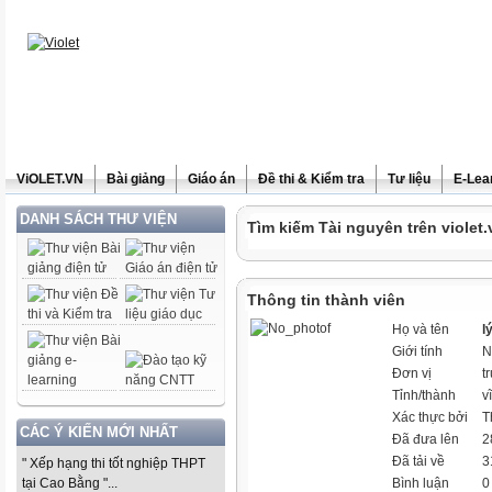
ViOLET.VN
Bài giảng
Giáo án
Đề thi & Kiểm tra
Tư liệu
E-Lea
DANH SÁCH THƯ VIỆN
Tìm kiếm Tài nguyên trên violet.
Thông tin thành viên
Họ và tên
l
Giới tính
N
Đơn vị
t
Tỉnh/thành
v
Xác thực bởi
T
CÁC Ý KIẾN MỚI NHẤT
Đã đưa lên
2
Đã tải về
3
" Xếp hạng thi tốt nghiệp THPT
tại Cao Bằng "...
Bình luận
0