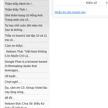
Điểm số
1
Thăm thầy Minh An !...
Thăm thầy Tình !...
Nhắn tin cho người này
Ghé thăm trang cô Hồng Anh.
Trang web của cô...
Ta hay chê cuộc đời méo mó
Sao ta không...
Thầy có bsach1 bài tập 10 và 11
mà có...
Cảm ơn thầy!...
Netizen Thái: "Việt Nam Không
Còn Muốn Chỉ Là...
Google Flow is a browser-based
AI filmmaking studio that
leverages...
rất tuyệt...
Chợt nghĩ......
Dạ, cảm ơn Cô. Group Violet lâu
nay lặng sóng...
đề tốt...
Netizen Đức Chia Sẻ: Điều Kỳ