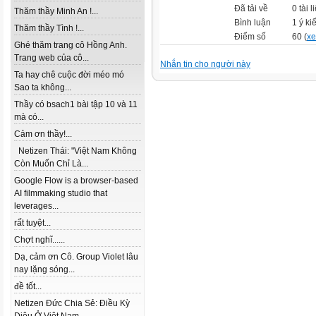
Đã tải về
0 tài l
Thăm thầy Minh An !...
Bình luận
1 ý ki
Thăm thầy Tình !...
Điểm số
60 (
xe
Ghé thăm trang cô Hồng Anh.
Trang web của cô...
Nhắn tin cho người này
Ta hay chê cuộc đời méo mó
Sao ta không...
Thầy có bsach1 bài tập 10 và 11
mà có...
Cảm ơn thầy!...
Netizen Thái: "Việt Nam Không
Còn Muốn Chỉ Là...
Google Flow is a browser-based
AI filmmaking studio that
leverages...
rất tuyệt...
Chợt nghĩ......
Dạ, cảm ơn Cô. Group Violet lâu
nay lặng sóng...
đề tốt...
Netizen Đức Chia Sẻ: Điều Kỳ