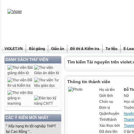
ViOLET.VN
Bài giảng
Giáo án
Đề thi & Kiểm tra
Tư liệu
E-Lea
DANH SÁCH THƯ VIỆN
Tìm kiếm Tài nguyên trên violet.
Thông tin thành viên
Họ và tên
Đỗ Th
Giới tính
Nữ
Chức vụ
Học s
Đơn vị
Trườn
Quận/huyện
Huyện
CÁC Ý KIẾN MỚI NHẤT
Tỉnh/thành
Thanh
Xác thực bởi
Trươn
" Xếp hạng thi tốt nghiệp THPT
tại Cao Bằng "...
Đã đưa lên
0 tài l