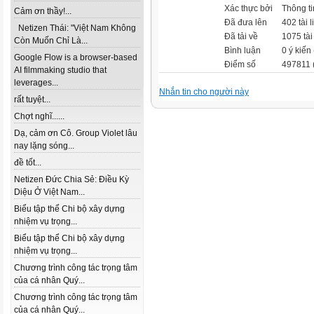
Xác thực bởi
Thông t
Cảm ơn thầy!...
Đã đưa lên
402 tài l
Netizen Thái: "Việt Nam Không
Đã tải về
1075 tài 
Còn Muốn Chỉ Là...
Bình luận
0 ý kiến 
Google Flow is a browser-based
Điểm số
497811 
AI filmmaking studio that
leverages...
Nhắn tin cho người này
rất tuyệt...
Chợt nghĩ......
Dạ, cảm ơn Cô. Group Violet lâu
nay lặng sóng...
đề tốt...
Netizen Đức Chia Sẻ: Điều Kỳ
Diệu Ở Việt Nam...
Biểu tập thể Chi bộ xây dựng
nhiệm vụ trọng...
Biểu tập thể Chi bộ xây dựng
nhiệm vụ trọng...
Chương trình công tác trọng tâm
của cá nhân Quý...
Chương trình công tác trọng tâm
của cá nhân Quý...