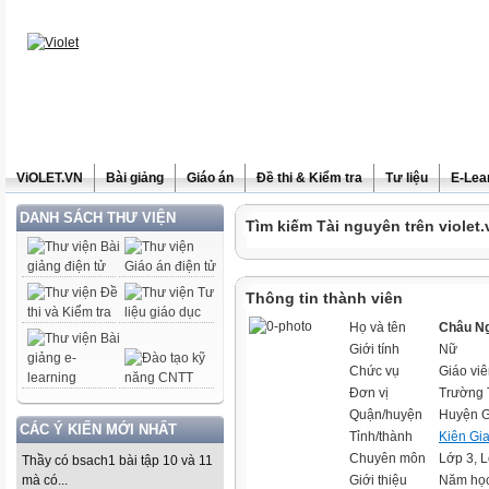
ViOLET.VN
Bài giảng
Giáo án
Đề thi & Kiểm tra
Tư liệu
E-Lea
DANH SÁCH THƯ VIỆN
Tìm kiếm Tài nguyên trên violet.
Thông tin thành viên
Họ và tên
Châu N
Giới tính
Nữ
Chức vụ
Giáo viê
Đơn vị
Trường 
Quận/huyện
Huyện G
CÁC Ý KIẾN MỚI NHẤT
Tỉnh/thành
Kiên Gi
Chuyên môn
Lớp 3, 
Thầy có bsach1 bài tập 10 và 11
mà có...
Giới thiệu
Năm học