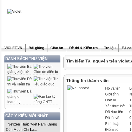
ViOLET.VN
Bài giảng
Giáo án
Đề thi & Kiểm tra
Tư liệu
E-Lea
DANH SÁCH THƯ VIỆN
Tìm kiếm Tài nguyên trên violet.
Thông tin thành viên
Họ và tên
L
Giới tính
N
Đơn vị
T
Xác thực bởi
T
Đã đưa lên
0
CÁC Ý KIẾN MỚI NHẤT
Đã tải về
9 
Bình luận
1
Netizen Thái: "Việt Nam Không
Còn Muốn Chỉ Là...
Điểm số
1