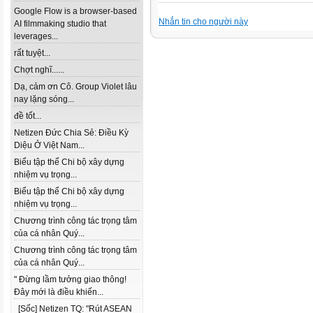
Google Flow is a browser-based
Nhắn tin cho người này
AI filmmaking studio that
leverages...
rất tuyệt...
Chợt nghĩ......
Dạ, cảm ơn Cô. Group Violet lâu
nay lặng sóng...
đề tốt...
Netizen Đức Chia Sẻ: Điều Kỳ
Diệu Ở Việt Nam...
Biểu tập thể Chi bộ xây dựng
nhiệm vụ trọng...
Biểu tập thể Chi bộ xây dựng
nhiệm vụ trọng...
Chương trình công tác trọng tâm
của cá nhân Quý...
Chương trình công tác trọng tâm
của cá nhân Quý...
" Đừng lầm tưởng giao thông!
Đây mới là điều khiến...
[Sốc] Netizen TQ: "Rút ASEAN