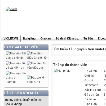
ViOLET.VN
Bài giảng
Giáo án
Đề thi & Kiểm tra
Tư liệu
E-Lea
DANH SÁCH THƯ VIỆN
Tìm kiếm Tài nguyên trên violet.
Thông tin thành viên
Họ và tên
L
Giới tính
N
Đơn vị
T
Tỉnh/thành
V
Xác thực bởi
T
CÁC Ý KIẾN MỚI NHẤT
Đã đưa lên
3 
Đã tải về
4
Ta hay chê cuộc đời méo mó
Sao ta không...
Bình luận
1