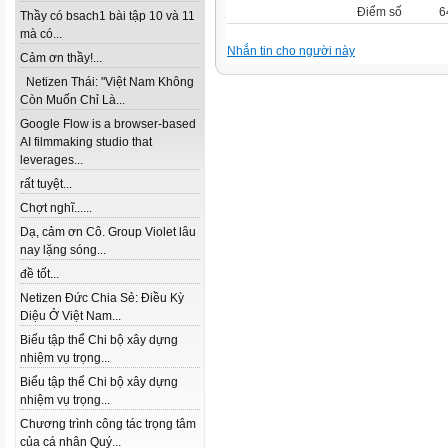
Điểm số
6
Thầy có bsach1 bài tập 10 và 11
mà có...
Nhắn tin cho người này
Cảm ơn thầy!...
Netizen Thái: "Việt Nam Không
Còn Muốn Chỉ Là...
Google Flow is a browser-based
AI filmmaking studio that
leverages...
rất tuyệt...
Chợt nghĩ......
Dạ, cảm ơn Cô. Group Violet lâu
nay lặng sóng...
đề tốt...
Netizen Đức Chia Sẻ: Điều Kỳ
Diệu Ở Việt Nam...
Biểu tập thể Chi bộ xây dựng
nhiệm vụ trọng...
Biểu tập thể Chi bộ xây dựng
nhiệm vụ trọng...
Chương trình công tác trọng tâm
của cá nhân Quý...