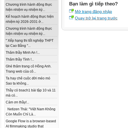
Bạn làm gì tiếp theo?
Chương trình hành động thực
hiện nhiệm vụ nhiệm kỳ...
Mở trang đăng nhập
Kế hoạch hành động thực hiện
Quay trở lại trang trước
nhiệm kỳ 2026-2031 ở...
Chương trình hành động thực
hiện nhiệm vụ nhiệm kỳ...
" Xếp hạng thi tốt nghiệp THPT
tại Cao Bằng "...
Thăm thầy Minh An !...
Thăm thầy Tình !...
Ghé thăm trang cô Hồng Anh.
Trang web của cô...
Ta hay chê cuộc đời méo mó
Sao ta không...
Thầy có bsach1 bài tập 10 và 11
mà có...
Cảm ơn thầy!...
Netizen Thái: "Việt Nam Không
Còn Muốn Chỉ Là...
Google Flow is a browser-based
AI filmmaking studio that