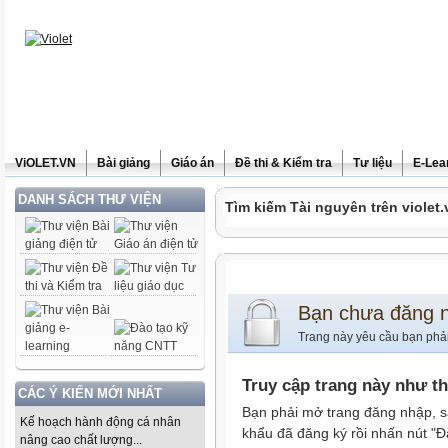
ViOLET.VN
Bài giảng
Giáo án
Đề thi & Kiểm tra
Tư liệu
E-Lea
DANH SÁCH THƯ VIỆN
Tìm kiếm Tài nguyên trên violet.
Bạn chưa đăng 
Trang này yêu cầu bạn phả
Truy cập trang này như t
CÁC Ý KIẾN MỚI NHẤT
Bạn phải mở trang đăng nhập, s
Kế hoạch hành động cá nhân
khẩu đã đăng ký rồi nhấn nút "Đ
nâng cao chất lượng...