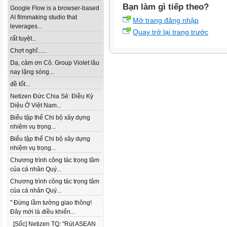
Bạn làm gì tiếp theo?
Google Flow is a browser-based
AI filmmaking studio that
Mở trang đăng nhập
leverages...
Quay trở lại trang trước
rất tuyệt...
Chợt nghĩ......
Dạ, cảm ơn Cô. Group Violet lâu
nay lặng sóng...
đề tốt...
Netizen Đức Chia Sẻ: Điều Kỳ
Diệu Ở Việt Nam...
Biểu tập thể Chi bộ xây dựng
nhiệm vụ trọng...
Biểu tập thể Chi bộ xây dựng
nhiệm vụ trọng...
Chương trình công tác trọng tâm
của cá nhân Quý...
Chương trình công tác trọng tâm
của cá nhân Quý...
" Đừng lầm tưởng giao thông!
Đây mới là điều khiến...
[Sốc] Netizen TQ: "Rút ASEAN