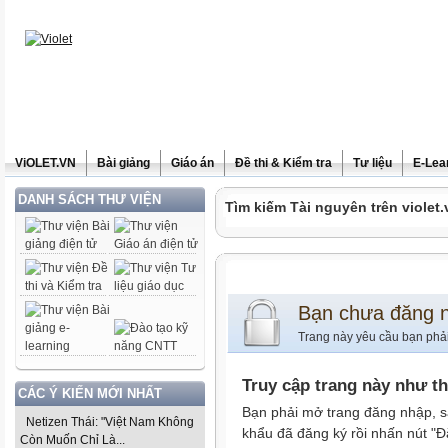
ViOLET.VN
Bài giảng
Giáo án
Đề thi & Kiểm tra
Tư liệu
E-Lea
DANH SÁCH THƯ VIỆN
Tìm kiếm Tài nguyên trên violet.
Bạn chưa đăng 
Trang này yêu cầu bạn phả
Truy cập trang này như t
CÁC Ý KIẾN MỚI NHẤT
Bạn phải mở trang đăng nhập, s
Netizen Thái: "Việt Nam Không
khẩu đã đăng ký rồi nhấn nút "Đ
Còn Muốn Chỉ Là...