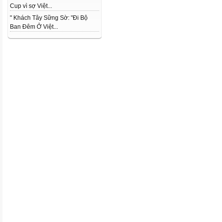
Cup vì sợ Việt...
" Khách Tây Sững Sờ: "Đi Bộ
Ban Đêm Ở Việt...