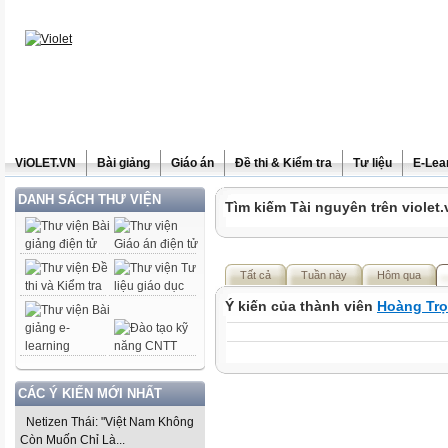
ViOLET.VN
Bài giảng
Giáo án
Đề thi & Kiểm tra
Tư liệu
E-Lea
DANH SÁCH THƯ VIỆN
Tìm kiếm Tài nguyên trên violet.
Tất cả
Tuần này
Hôm qua
Ý kiến của thành viên
Hoàng Trọ
CÁC Ý KIẾN MỚI NHẤT
Netizen Thái: "Việt Nam Không
Còn Muốn Chỉ Là...