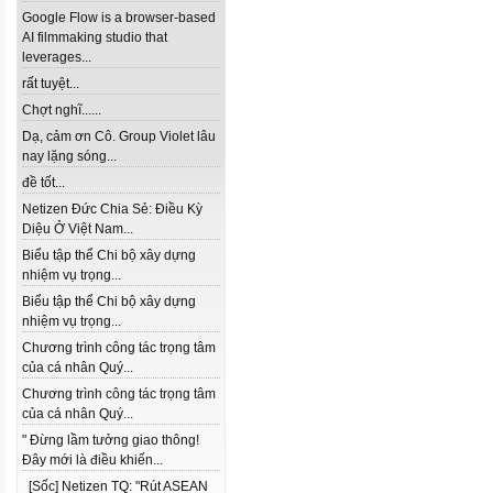
Google Flow is a browser-based
AI filmmaking studio that
leverages...
rất tuyệt...
Chợt nghĩ......
Dạ, cảm ơn Cô. Group Violet lâu
nay lặng sóng...
đề tốt...
Netizen Đức Chia Sẻ: Điều Kỳ
Diệu Ở Việt Nam...
Biểu tập thể Chi bộ xây dựng
nhiệm vụ trọng...
Biểu tập thể Chi bộ xây dựng
nhiệm vụ trọng...
Chương trình công tác trọng tâm
của cá nhân Quý...
Chương trình công tác trọng tâm
của cá nhân Quý...
" Đừng lầm tưởng giao thông!
Đây mới là điều khiến...
[Sốc] Netizen TQ: "Rút ASEAN