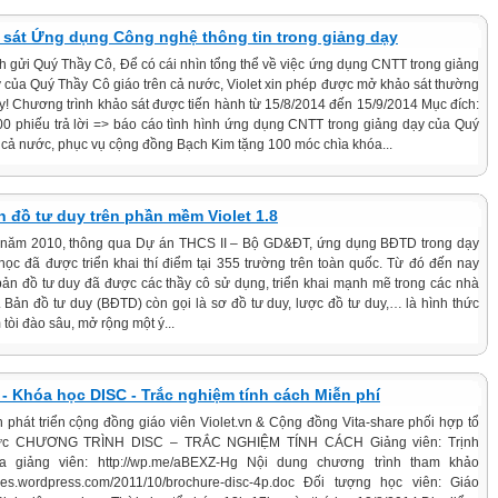
 sát Ứng dụng Công nghệ thông tin trong giảng dạy
h gửi Quý Thầy Cô, Để có cái nhìn tổng thể về việc ứng dụng CNTT trong giảng
 của Quý Thầy Cô giáo trên cả nước, Violet xin phép được mở khảo sát thường
y! Chương trình khảo sát được tiến hành từ 15/8/2014 đến 15/9/2014 Mục đích:
00 phiếu trả lời => báo cáo tình hình ứng dụng CNTT trong giảng dạy của Quý
 cả nước, phục vụ cộng đồng Bạch Kim tặng 100 móc chìa khóa...
 đồ tư duy trên phần mềm Violet 1.8
năm 2010, thông qua Dự án THCS II – Bộ GD&ĐT, ứng dụng BĐTD trong dạy
học đã được triển khai thí điểm tại 355 trường trên toàn quốc. Từ đó đến nay
bản đồ tư duy đã được các thầy cô sử dụng, triển khai mạnh mẽ trong các nhà
 Bản đồ tư duy (BĐTD) còn gọi là sơ đồ tư duy, lược đồ tư duy,… là hình thức
tòi đào sâu, mở rộng một ý...
 - Khóa học DISC - Trắc nghiệm tính cách Miễn phí
 phát triển cộng đồng giáo viên Violet.vn & Cộng đồng Vita-share phối hợp tổ
ức CHƯƠNG TRÌNH DISC – TRẮC NGHIỆM TÍNH CÁCH Giảng viên: Trịnh
 giảng viên: http://wp.me/aBEXZ-Hg Nội dung chương trình tham khảo
.files.wordpress.com/2011/10/brochure-disc-4p.doc Đối tượng học viên: Giáo