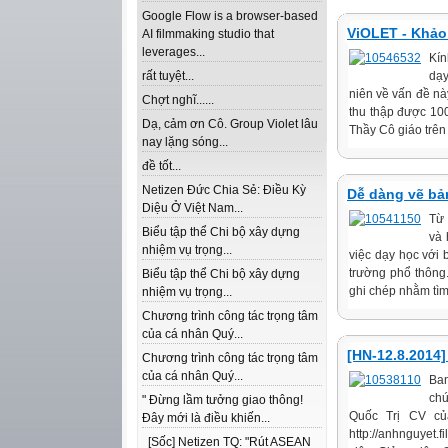
Google Flow is a browser-based
ViOLET - Khảo
AI filmmaking studio that
leverages...
Kín
rất tuyệt...
dạy
niên về vấn đề nà
Chợt nghĩ......
thu thập được 10
Dạ, cảm ơn Cô. Group Violet lâu
Thầy Cô giáo trên
nay lặng sóng...
đề tốt...
Netizen Đức Chia Sẻ: Điều Kỳ
Dễ dàng vẽ bản
Diệu Ở Việt Nam...
Từ 
Biểu tập thể Chi bộ xây dựng
và 
nhiệm vụ trọng...
việc dạy học với 
trường phổ thông.
Biểu tập thể Chi bộ xây dựng
ghi chép nhằm tìm 
nhiệm vụ trọng...
Chương trình công tác trọng tâm
của cá nhân Quý...
[HN-12.8.2014]
Chương trình công tác trọng tâm
của cá nhân Quý...
Ban
ch
" Đừng lầm tưởng giao thông!
Quốc Trị CV của
Đây mới là điều khiến...
http://anhnguyet
[Sốc] Netizen TQ: "Rút ASEAN