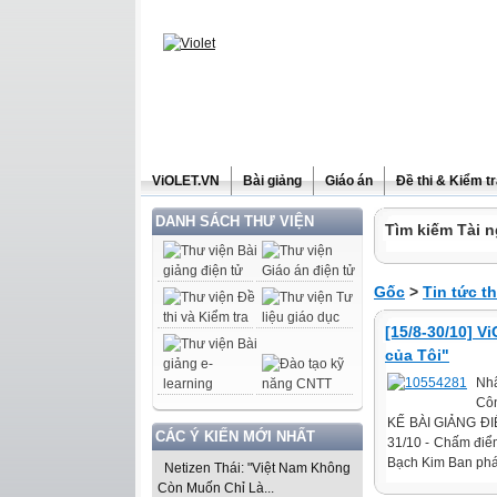
ViOLET.VN
Bài giảng
Giáo án
Đề thi & Kiểm t
DANH SÁCH THƯ VIỆN
Tìm kiếm Tài n
Gốc
>
Tin tức t
[15/8-30/10] V
của Tôi"
Nhâ
Cô
KẾ BÀI GIẢNG ĐIỆ
CÁC Ý KIẾN MỚI NHẤT
31/10 - Chấm điểm
Bạch Kim Ban phát
Netizen Thái: "Việt Nam Không
Còn Muốn Chỉ Là...