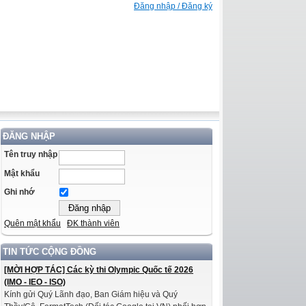
Đăng nhập / Đăng ký
ĐĂNG NHẬP
Tên truy nhập
Mật khẩu
Ghi nhớ
Quên mật khẩu
ĐK thành viên
TIN TỨC CỘNG ĐỒNG
[MỜI HỢP TÁC] Các kỳ thi Olympic Quốc tế 2026
(IMO - IEO - ISO)
Kính gửi Quý Lãnh đạo, Ban Giám hiệu và Quý