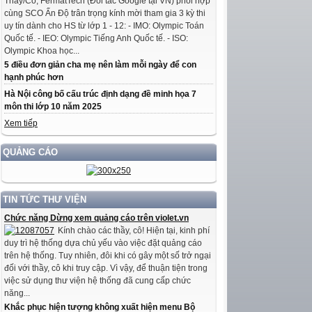
Thầy/Cô, FermatTech (Đối tác Google tại VN) phối hợp
cùng SCO Ấn Độ trân trọng kính mời tham gia 3 kỳ thi
uy tín dành cho HS từ lớp 1 - 12: - IMO: Olympic Toán
Quốc tế. - IEO: Olympic Tiếng Anh Quốc tế. - ISO:
Olympic Khoa học...
5 điều đơn giản cha mẹ nên làm mỗi ngày để con
hạnh phúc hơn
Hà Nội công bố cấu trúc định dạng đề minh họa 7
môn thi lớp 10 năm 2025
Xem tiếp
QUẢNG CÁO
TIN TỨC THƯ VIỆN
Chức năng Dừng xem quảng cáo trên violet.vn
Kính chào các thầy, cô! Hiện tại, kinh phí
duy trì hệ thống dựa chủ yếu vào việc đặt quảng cáo
trên hệ thống. Tuy nhiên, đôi khi có gây một số trở ngại
đối với thầy, cô khi truy cập. Vì vậy, để thuận tiện trong
việc sử dụng thư viện hệ thống đã cung cấp chức
năng...
Khắc phục hiện tượng không xuất hiện menu Bộ