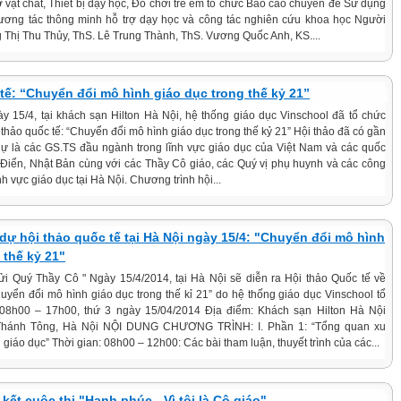
vật chất, Thiết bị dạy học, Đồ chơi trẻ em tổ chức Báo cáo chuyên đề Sử dụng
ương tác thông minh hỗ trợ dạy học và công tác nghiên cứu khoa học Người
 Thị Thu Thủy, ThS. Lê Trung Thành, ThS. Vương Quốc Anh, KS....
tế: “Chuyển đổi mô hình giáo dục trong thế kỷ 21”
y 15/4, tại khách sạn Hilton Hà Nội, hệ thống giáo dục Vinschool đã tổ chức
 thảo quốc tế: “Chuyển đổi mô hình giáo dục trong thế kỷ 21” Hội thảo đã có gần
ự là các GS.TS đầu ngành trong lĩnh vực giáo dục của Việt Nam và các quốc
 Điển, Nhật Bản cùng với các Thầy Cô giáo, các Quý vị phụ huynh và các công
ĩnh vực giáo dục tại Hà Nội. Chương trình hội...
ự hội thảo quốc tế tại Hà Nội ngày 15/4: "Chuyển đổi mô hình
 thế kỷ 21"
ửi Quý Thầy Cô " Ngày 15/4/2014, tại Hà Nội sẽ diễn ra Hội thảo Quốc tế về
uyển đổi mô hình giáo dục trong thế kỉ 21” do hệ thống giáo dục Vinschool tổ
 08h00 – 17h00, thứ 3 ngày 15/04/2014 Địa điểm: Khách sạn Hilton Hà Nội
Thánh Tông, Hà Nội NỘI DUNG CHƯƠNG TRÌNH: I. Phần 1: “Tổng quan xu
giáo dục” Thời gian: 08h00 – 12h00: Các bài tham luận, thuyết trình của các...
 kết cuộc thi "Hạnh phúc - Vì tôi là Cô giáo"