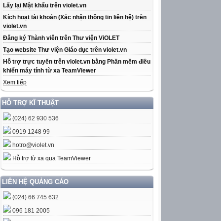
Lấy lại Mật khẩu trên violet.vn
Kích hoạt tài khoản (Xác nhận thông tin liên hệ) trên
violet.vn
Đăng ký Thành viên trên Thư viện ViOLET
Tạo website Thư viện Giáo dục trên violet.vn
Hỗ trợ trực tuyến trên violet.vn bằng Phần mềm điều
khiển máy tính từ xa TeamViewer
Xem tiếp
HỖ TRỢ KĨ THUẬT
(024) 62 930 536
0919 1248 99
hotro@violet.vn
Hỗ trợ từ xa qua TeamViewer
LIÊN HỆ QUẢNG CÁO
(024) 66 745 632
096 181 2005