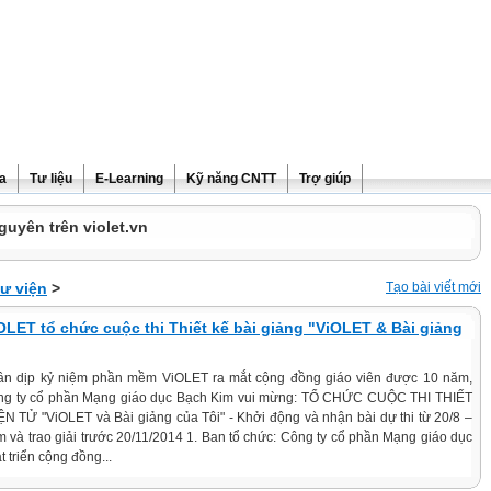
ra
Tư liệu
E-Learning
Kỹ năng CNTT
Trợ giúp
guyên trên violet.vn
hư viện
>
Tạo bài viết mới
iOLET tổ chức cuộc thi Thiết kế bài giảng "ViOLET & Bài giảng
n dịp kỷ niệm phần mềm ViOLET ra mắt cộng đồng giáo viên được 10 năm,
ng ty cổ phần Mạng giáo dục Bạch Kim vui mừng: TỔ CHỨC CUỘC THI THIẾT
N TỬ "ViOLET và Bài giảng của Tôi" - Khởi động và nhận bài dự thi từ 20/8 –
 và trao giải trước 20/11/2014 1. Ban tổ chức: Công ty cổ phần Mạng giáo dục
 triển cộng đồng...