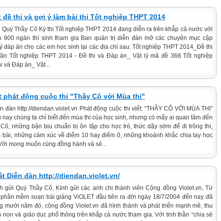
t đề thi và gợi ý làm bài thi Tốt nghiệp THPT 2014
 Quý Thầy Cô Kỳ thi Tốt nghiệp THPT 2014 đang diễn ra trên khắp cả nước với
 900 ngàn thí sinh tham gia Ban quản trị diễn đàn mở các chuyên mục cập
i ý đáp án cho các em học sinh tại các địa chỉ sau: Tốt nghiệp THPT 2014_Đề thi
n Tốt nghiệp THPT 2014 - Đề thi và Đáp án_ Vật lý mã đề 368 Tốt nghiệp
i và Đáp án_ Vật...
t phát động cuộc thi "Thầy Cô với Mùa thi"
n đàn http://diendan.violet.vn Phát động cuộc thi viết: “THẦY CÔ VỚI MÙA THI”
 nay chúng ta chỉ biết đến mùa thi của học sinh, nhưng có mấy ai quan tâm đến
Cô, những bận bịu chuẩn bị ôn tập cho học trò, thức dậy sớm để đi trông thi,
bài, những cảm xúc về điểm 10 hay điểm 0, những khoảnh khắc chia tay học
. Với mong muốn cùng đồng hành và sẻ...
t Diễn đàn http://diendan.violet.vn/
h gửi Quý Thầy Cô, Kính gửi các anh chị thành viên Cộng đồng Violet.vn, Từ
 phần mềm soạn bài giảng ViOLET đầu tiên ra đời ngày 18/7/2004 đến nay đã
g mười năm đó, cộng đồng Violet.vn đã hình thành và phát triển mạnh mẽ, thu
 non và giáo dục phổ thông trên khắp cả nước tham gia. Với tinh thần “chia sẻ