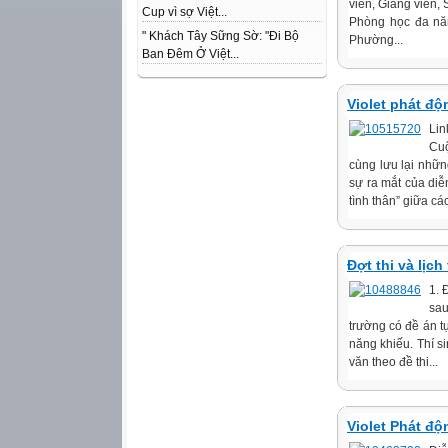
viên, Giảng viên,
Cup vì sợ Việt...
Phòng học đa năn
" Khách Tây Sững Sờ: "Đi Bộ
Phường...
Ban Đêm Ở Việt...
Violet phát đ
Lin
Cuộ
cùng lưu lại nhữ
sự ra mắt của diễn
tình thân” giữa cá
Đợt thi và lịc
1. 
sau
trường có đề án tự
năng khiếu. Thí s
văn theo đề thi...
Violet Phát đ