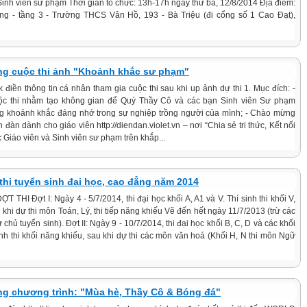
 Sinh viên sư phạm Thời gian tổ chức: 13h-17h ngày thứ ba, 12/8/2014 Địa điểm:
g - tầng 3 - Trường THCS Vân Hồ, 193 - Bà Triệu (đi cổng số 1 Cao Đạt),
ộng cuộc thi ảnh "Khoảnh khắc sư phạm"
k điền thông tin cá nhân tham gia cuộc thi sau khi up ảnh dự thi 1. Mục đích: -
c thi nhằm tạo không gian để Quý Thầy Cô và các bạn Sinh viên Sư phạm
ng khoảnh khắc đáng nhớ trong sự nghiệp trồng người của mình; - Chào mừng
 đàn dành cho giáo viên http://diendan.violet.vn – nơi “Chia sẻ tri thức, Kết nối
c Giáo viên và Sinh viên sư phạm trên khắp...
h thi tuyển sinh đại học, cao đẳng năm 2014
ĐỢT THI Đợt I: Ngày 4 - 5/7/2014, thi đại học khối A, A1 và V. Thí sinh thi khối V,
 khi dự thi môn Toán, Lý, thi tiếp năng khiếu Vẽ đến hết ngày 11/7/2013 (trừ các
 chủ tuyển sinh). Đợt II: Ngày 9 - 10/7/2014, thi đại học khối B, C, D và các khối
inh thi khối năng khiếu, sau khi dự thi các môn văn hoá (Khối H, N thi môn Ngữ
ộng chương trình: "Mùa hè, Thầy Cô & Bóng đá"