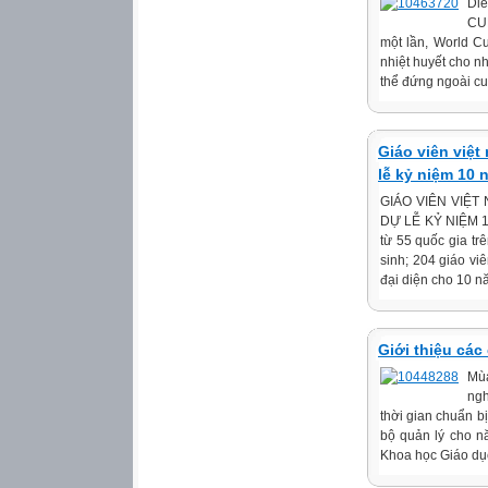
Diễ
CU
một lần, World C
nhiệt huyết cho n
thể đứng ngoài cuộ
Giáo viên việt
lễ kỷ niệm 10
GIÁO VIÊN VIỆ
DỰ LỄ KỶ NIỆM 1
từ 55 quốc gia tr
sinh; 204 giáo vi
đại diện cho 10 nă
Giới thiệu các
Mùa
ngh
thời gian chuẩn b
bộ quản lý cho nă
Khoa học Giáo dục