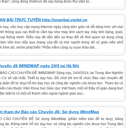
ình thân”, cộng đồng Violet.vn đã xây dựng được thư viện tư...
 BÀI TRỰC TUYẾN http://soanbai.violet.vn
n nay, việc truy cập mạng Internet ngày càng đơn giản và dễ dàng hơn với mọi
ời thông qua các thiết bị cầm tay như máy tính xách tay, máy tính bảng, ipad,
thoại thông minh. Điều này đã dẫn đến sự thay đổi về thói quen sử dụng công
làm việc trực tiếp qua mạng của tất cả mọi người trong đó có giáo viên phổ
nh hình đó, nhóm phát triển “Phần mềm công cụ soạn thảo bài...
chuyên đề IMINDMAP ngày 24/4 tại Hà Nội
 BÁO CÁO CHUYÊN ĐỀ IMINDMAP Sáng nay, 24/4/2014, tại Trung tâm Nghiên
 Cơ sở vật chất, Thiết bị dạy học, Đồ chơi trẻ em tổ chức Báo cáo chuyên đề
 (bản đồ tư duy) hỗ trợ dạy học và công tác nghiên cứu khoa học. Tham dự có
iên cứu thuộc Viện Khoa học Giáo dục Việt Nam, một số thầy cô giáo đang trực
đặc biệt là có một số thành viên ngoài ngành giáo dục...
 Mời tham dự Báo cáo Chuyên đề: Sử dụng iMindMap
O CÁO CHUYÊN ĐỀ Sử dụng iMindMap (phần mềm bản đồ tư duy), bảng
ng tác thông minh hỗ trợ dạy học và công tác nghiên cứu khoa học Trung tâm