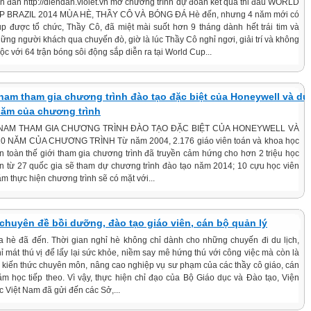
n đàn http://diendan.violet.vn mở chương trình dự đoán kết quả thi đấu WORLD
P BRAZIL 2014 MÙA HÈ, THẦY CÔ VÀ BÓNG ĐÁ Hè đến, nhưng 4 năm mới có
up được tổ chức, Thầy Cô, đã miệt mài suốt hơn 9 tháng dành hết trái tim và
hững người khách qua chuyến đò, giờ là lúc Thầy Cô nghỉ ngơi, giải trí và không
c với 64 trận bóng sôi động sắp diễn ra tại World Cup...
 nam tham gia chương trình đào tạo đặc biệt của Honeywell và dự
 năm của chương trình
T NAM THAM GIA CHƯƠNG TRÌNH ĐÀO TẠO ĐẶC BIỆT CỦA HONEYWELL VÀ
0 NĂM CỦA CHƯƠNG TRÌNH Từ năm 2004, 2.176 giáo viên toán và khoa học
ên toàn thế giới tham gia chương trình đã truyền cảm hứng cho hơn 2 triệu học
ên từ 27 quốc gia sẽ tham dự chương trình đào tạo năm 2014; 10 cựu học viên
m thực hiện chương trình sẽ có mặt với...
 chuyên đề bồi dưỡng, đào tạo giáo viên, cán bộ quản lý
 hè đã đến. Thời gian nghỉ hè không chỉ dành cho những chuyến đi du lịch,
ỉ mát thú vị để lấy lại sức khỏe, niềm say mê hứng thú với công việc mà còn là
ị kiến thức chuyên môn, nâng cao nghiệp vụ sư phạm của các thầy cô giáo, cán
m học tiếp theo. Vì vậy, thực hiện chỉ đạo của Bộ Giáo dục và Đào tạo, Viện
 Việt Nam đã gửi đến các Sở,...