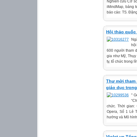
Nghiên cứu Cơ sở 
iMindMap, bảng t
báo cáo: TS. Đặng
Hội thảo quốc 
Ngà
hội
600 người tham d
gia như Mỹ, Thụy
ty, tổ chức trong l
Thư mời tham d
giáo dục trong
" G
“Ch
chức. Thời gian:
Opera, Số 1 Lê 
hướng và Mô hình 
Violet.vn Tổng