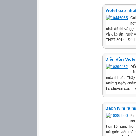
Violet cập nhậ
Gửi
hơn
nhật đề thi và gợ
và đáp án_Ngữ vă
THPT 2014 - Đề th
Diễn đàn Viole
Diễ
Lâu
mùa thi của Thầy 
những ngày chấm 
trò chuyển cấp ..
Bạch Kim ra mắ
Kín
khi
tròn 10 năm. Tron
hút giáo viên mầm