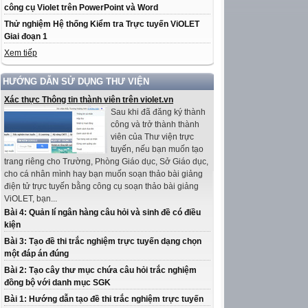
công cụ Violet trên PowerPoint và Word
Thử nghiệm Hệ thống Kiểm tra Trực tuyến ViOLET
Giai đoạn 1
Xem tiếp
HƯỚNG DẪN SỬ DỤNG THƯ VIỆN
Xác thực Thông tin thành viên trên violet.vn
Sau khi đã đăng ký thành
công và trở thành thành
viên của Thư viện trực
tuyến, nếu bạn muốn tạo
trang riêng cho Trường, Phòng Giáo dục, Sở Giáo dục,
cho cá nhân mình hay bạn muốn soạn thảo bài giảng
điện tử trực tuyến bằng công cụ soạn thảo bài giảng
ViOLET, bạn...
Bài 4: Quản lí ngân hàng câu hỏi và sinh đề có điều
kiện
Bài 3: Tạo đề thi trắc nghiệm trực tuyến dạng chọn
một đáp án đúng
Bài 2: Tạo cây thư mục chứa câu hỏi trắc nghiệm
đồng bộ với danh mục SGK
Bài 1: Hướng dẫn tạo đề thi trắc nghiệm trực tuyến