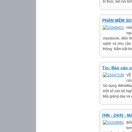
tri thức, kết nối t
PHẦN MỀM SOẠN
Hiệ
ngư
classbook, điện 
nghệ và nhu cầu 
thông. Nắm bắt tì
Tin: Báo cáo 
VỀ
cứu
Sử dụng iMindMap
một số cán bộ Ngh
tiếp giảng dạy và 
[HN - 24/4] -
BÁ
tươ