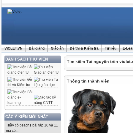
ViOLET.VN
Bài giảng
Giáo án
Đề thi & Kiểm tra
Tư liệu
E-Lea
DANH SÁCH THƯ VIỆN
Tìm kiếm Tài nguyên trên violet.
Thông tin thành viên
CÁC Ý KIẾN MỚI NHẤT
Thầy có bsach1 bài tập 10 và 11
mà có...