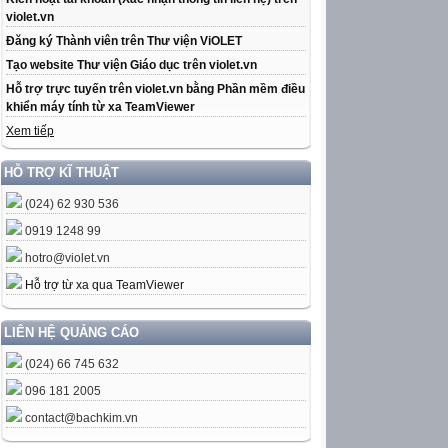
violet.vn
Đăng ký Thành viên trên Thư viện ViOLET
Tạo website Thư viện Giáo dục trên violet.vn
Hỗ trợ trực tuyến trên violet.vn bằng Phần mềm điều
khiển máy tính từ xa TeamViewer
Xem tiếp
HỖ TRỢ KĨ THUẬT
(024) 62 930 536
0919 1248 99
hotro@violet.vn
Hỗ trợ từ xa qua TeamViewer
LIÊN HỆ QUẢNG CÁO
(024) 66 745 632
096 181 2005
contact@bachkim.vn