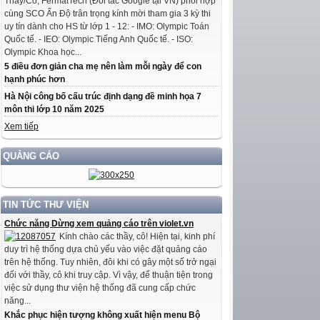
Thầy/Cô, FermatTech (Đối tác Google tại VN) phối hợp
cùng SCO Ấn Độ trân trọng kính mời tham gia 3 kỳ thi
uy tín dành cho HS từ lớp 1 - 12: - IMO: Olympic Toán
Quốc tế. - IEO: Olympic Tiếng Anh Quốc tế. - ISO:
Olympic Khoa học...
5 điều đơn giản cha mẹ nên làm mỗi ngày để con
hạnh phúc hơn
Hà Nội công bố cấu trúc định dạng đề minh họa 7
môn thi lớp 10 năm 2025
Xem tiếp
QUẢNG CÁO
TIN TỨC THƯ VIỆN
Chức năng Dừng xem quảng cáo trên violet.vn
Kính chào các thầy, cô! Hiện tại, kinh phí
duy trì hệ thống dựa chủ yếu vào việc đặt quảng cáo
trên hệ thống. Tuy nhiên, đôi khi có gây một số trở ngại
đối với thầy, cô khi truy cập. Vì vậy, để thuận tiện trong
việc sử dụng thư viện hệ thống đã cung cấp chức
năng...
Khắc phục hiện tượng không xuất hiện menu Bộ