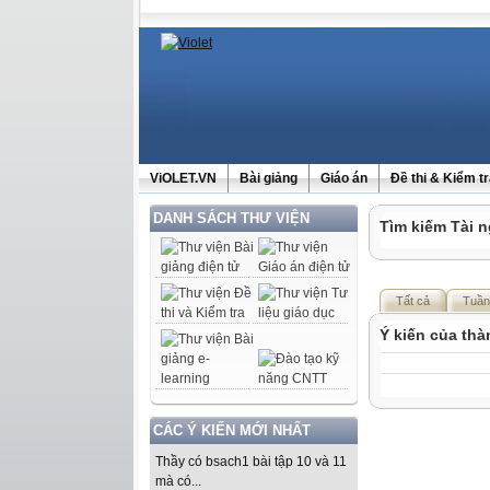
ViOLET.VN
Bài giảng
Giáo án
Đề thi & Kiểm t
DANH SÁCH THƯ VIỆN
Tìm kiếm Tài n
Tất cả
Tuần
Ý kiến của th
CÁC Ý KIẾN MỚI NHẤT
Thầy có bsach1 bài tập 10 và 11
mà có...