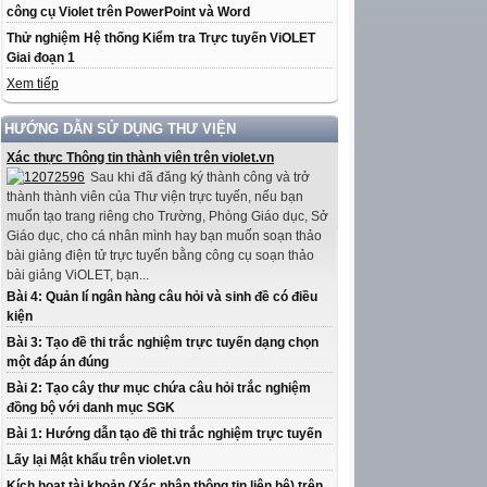
công cụ Violet trên PowerPoint và Word
Thử nghiệm Hệ thống Kiểm tra Trực tuyến ViOLET
Giai đoạn 1
Xem tiếp
HƯỚNG DẪN SỬ DỤNG THƯ VIỆN
Xác thực Thông tin thành viên trên violet.vn
Sau khi đã đăng ký thành công và trở
thành thành viên của Thư viện trực tuyến, nếu bạn
muốn tạo trang riêng cho Trường, Phòng Giáo dục, Sở
Giáo dục, cho cá nhân mình hay bạn muốn soạn thảo
bài giảng điện tử trực tuyến bằng công cụ soạn thảo
bài giảng ViOLET, bạn...
Bài 4: Quản lí ngân hàng câu hỏi và sinh đề có điều
kiện
Bài 3: Tạo đề thi trắc nghiệm trực tuyến dạng chọn
một đáp án đúng
Bài 2: Tạo cây thư mục chứa câu hỏi trắc nghiệm
đồng bộ với danh mục SGK
Bài 1: Hướng dẫn tạo đề thi trắc nghiệm trực tuyến
Lấy lại Mật khẩu trên violet.vn
Kích hoạt tài khoản (Xác nhận thông tin liên hệ) trên