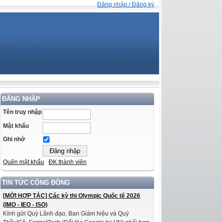
Đăng nhập / Đăng ký
ĐĂNG NHẬP
Tên truy nhập
Mật khẩu
Ghi nhớ
Quên mật khẩu
ĐK thành viên
TIN TỨC CỘNG ĐỒNG
[MỜI HỢP TÁC] Các kỳ thi Olympic Quốc tế 2026
(IMO - IEO - ISO)
Kính gửi Quý Lãnh đạo, Ban Giám hiệu và Quý