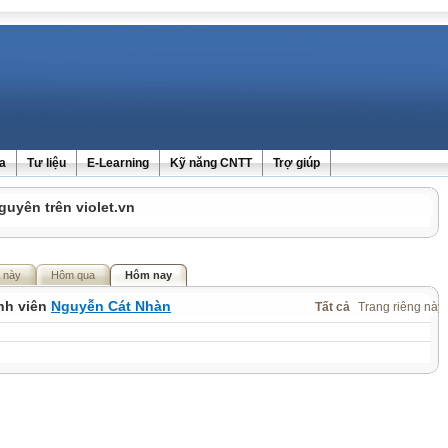
ra
Tư liệu
E-Learning
Kỹ năng CNTT
Trợ giúp
guyên trên violet.vn
 này
Hôm qua
Hôm nay
ành viên
Nguyễn Cát Nhàn
Tất cả
Trang riêng này