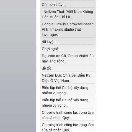
Cảm ơn thầy!...
Netizen Thái: "Việt Nam Không
Còn Muốn Chỉ Là...
Google Flow is a browser-based
AI filmmaking studio that
leverages...
rất tuyệt...
Chợt nghĩ......
Dạ, cảm ơn Cô. Group Violet lâu
nay lặng sóng...
đề tốt...
Netizen Đức Chia Sẻ: Điều Kỳ
Diệu Ở Việt Nam...
Biểu tập thể Chi bộ xây dựng
nhiệm vụ trọng...
Biểu tập thể Chi bộ xây dựng
nhiệm vụ trọng...
Chương trình công tác trọng tâm
của cá nhân Quý...
Chương trình công tác trọng tâm
của cá nhân Quý...