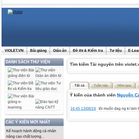
ViOLET.VN
Bài giảng
Giáo án
Đề thi & Kiểm tra
Tư liệu
E-Lea
DANH SÁCH THƯ VIỆN
Tìm kiếm Tài nguyên trên violet.
Tất cả
Tuần này
Hôm qua
Ý kiến của thành viên
Nguyễn C
16:45 13/08/19
: tôi muốn đag ng kí làm t
CÁC Ý KIẾN MỚI NHẤT
Kế hoạch hành động cá nhân
nâng cao chất lượng...