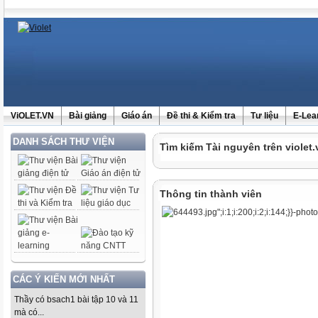
ViOLET.VN
Bài giảng
Giáo án
Đề thi & Kiểm tra
Tư liệu
E-Lea
DANH SÁCH THƯ VIỆN
Tìm kiếm Tài nguyên trên violet.
Thông tin thành viên
CÁC Ý KIẾN MỚI NHẤT
Thầy có bsach1 bài tập 10 và 11
mà có...