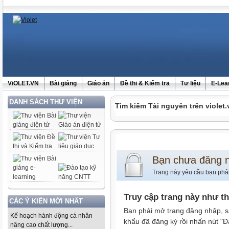
ViOLET.VN
Bài giảng
Giáo án
Đề thi & Kiểm tra
Tư liệu
E-Lea
DANH SÁCH THƯ VIỆN
Tìm kiếm Tài nguyên trên violet.
Bạn chưa đăng 
Trang này yêu cầu bạn phả
Truy cập trang này như t
CÁC Ý KIẾN MỚI NHẤT
Bạn phải mở trang đăng nhập, s
Kế hoạch hành động cá nhân
khẩu đã đăng ký rồi nhấn nút "Đ
nâng cao chất lượng...