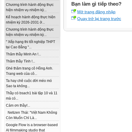
Bạn làm gì tiếp theo?
Chương trình hành động thực
hiện nhiệm vụ nhiệm kỳ...
Mở trang đăng nhập
Kế hoạch hành động thực hiện
Quay trở lại trang trước
nhiệm kỳ 2026-2031 ở...
Chương trình hành động thực
hiện nhiệm vụ nhiệm kỳ...
" Xếp hạng thi tốt nghiệp THPT
tại Cao Bằng "...
Thăm thầy Minh An !...
Thăm thầy Tình !...
Ghé thăm trang cô Hồng Anh.
Trang web của cô...
Ta hay chê cuộc đời méo mó
Sao ta không...
Thầy có bsach1 bài tập 10 và 11
mà có...
Cảm ơn thầy!...
Netizen Thái: "Việt Nam Không
Còn Muốn Chỉ Là...
Google Flow is a browser-based
AI filmmaking studio that