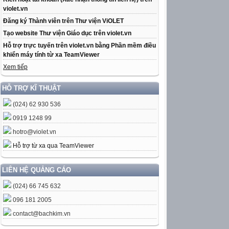
violet.vn
Đăng ký Thành viên trên Thư viện ViOLET
Tạo website Thư viện Giáo dục trên violet.vn
Hỗ trợ trực tuyến trên violet.vn bằng Phần mềm điều
khiển máy tính từ xa TeamViewer
Xem tiếp
HỖ TRỢ KĨ THUẬT
(024) 62 930 536
0919 1248 99
hotro@violet.vn
Hỗ trợ từ xa qua TeamViewer
LIÊN HỆ QUẢNG CÁO
(024) 66 745 632
096 181 2005
contact@bachkim.vn