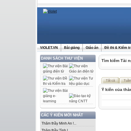
ViOLET.VN
Bài giảng
Giáo án
Đề thi & Kiểm t
DANH SÁCH THƯ VIỆN
Tìm kiếm Tài n
Tất cả
Tuần
Ý kiến của th
CÁC Ý KIẾN MỚI NHẤT
Thăm thầy Minh An !...
Thăm thầy Tình !...