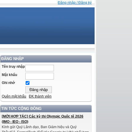
Đăng nhập / Đăng ký
ĐĂNG NHẬP
Tên truy nhập
Mật khẩu
Ghi nhớ
Quên mật khẩu
ĐK thành viên
TIN TỨC CỘNG ĐỒNG
[MỜI HỢP TÁC] Các kỳ thi Olympic Quốc tế 2026
(IMO - IEO - ISO)
Kính gửi Quý Lãnh đạo, Ban Giám hiệu và Quý