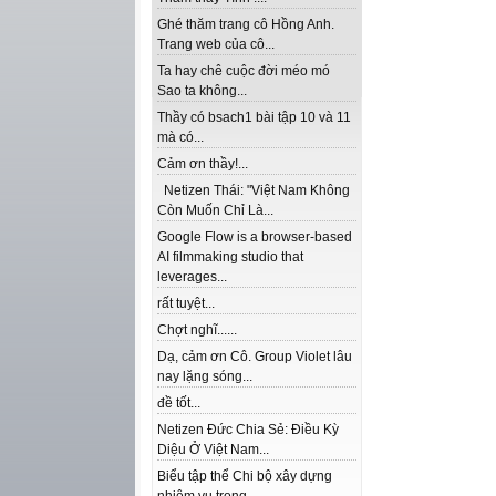
Ghé thăm trang cô Hồng Anh.
Trang web của cô...
Ta hay chê cuộc đời méo mó
Sao ta không...
Thầy có bsach1 bài tập 10 và 11
mà có...
Cảm ơn thầy!...
Netizen Thái: "Việt Nam Không
Còn Muốn Chỉ Là...
Google Flow is a browser-based
AI filmmaking studio that
leverages...
rất tuyệt...
Chợt nghĩ......
Dạ, cảm ơn Cô. Group Violet lâu
nay lặng sóng...
đề tốt...
Netizen Đức Chia Sẻ: Điều Kỳ
Diệu Ở Việt Nam...
Biểu tập thể Chi bộ xây dựng