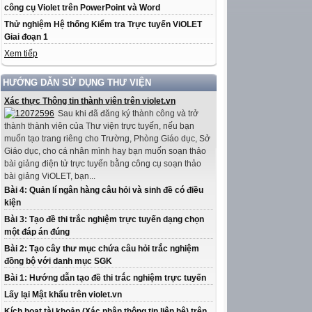
công cụ Violet trên PowerPoint và Word
Thử nghiệm Hệ thống Kiểm tra Trực tuyến ViOLET
Giai đoạn 1
Xem tiếp
HƯỚNG DẪN SỬ DỤNG THƯ VIỆN
Xác thực Thông tin thành viên trên violet.vn
Sau khi đã đăng ký thành công và trở
thành thành viên của Thư viện trực tuyến, nếu bạn
muốn tạo trang riêng cho Trường, Phòng Giáo dục, Sở
Giáo dục, cho cá nhân mình hay bạn muốn soạn thảo
bài giảng điện tử trực tuyến bằng công cụ soạn thảo
bài giảng ViOLET, bạn...
Bài 4: Quản lí ngân hàng câu hỏi và sinh đề có điều
kiện
Bài 3: Tạo đề thi trắc nghiệm trực tuyến dạng chọn
một đáp án đúng
Bài 2: Tạo cây thư mục chứa câu hỏi trắc nghiệm
đồng bộ với danh mục SGK
Bài 1: Hướng dẫn tạo đề thi trắc nghiệm trực tuyến
Lấy lại Mật khẩu trên violet.vn
Kích hoạt tài khoản (Xác nhận thông tin liên hệ) trên