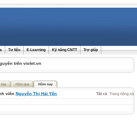
ra
Tư liệu
E-Learning
Kỹ năng CNTT
Trợ giúp
guyên trên violet.vn
 này
Hôm qua
Hôm nay
ành viên
Nguyễn Thị Hải Yến
Tất cả
Trang riêng này