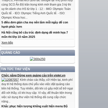
Thầy/Cô, FermatTech (Đối tác Google tại VN) phối hợp
cùng SCO Ấn Độ trân trọng kính mời tham gia 3 kỳ thi
uy tín dành cho HS từ lớp 1 - 12: - IMO: Olympic Toán
Quốc tế. - IEO: Olympic Tiếng Anh Quốc tế. - ISO:
Olympic Khoa học...
5 điều đơn giản cha mẹ nên làm mỗi ngày để con
hạnh phúc hơn
Hà Nội công bố cấu trúc định dạng đề minh họa 7
môn thi lớp 10 năm 2025
Xem tiếp
QUẢNG CÁO
TIN TỨC THƯ VIỆN
Chức năng Dừng xem quảng cáo trên violet.vn
Kính chào các thầy, cô! Hiện tại, kinh phí
duy trì hệ thống dựa chủ yếu vào việc đặt quảng cáo
trên hệ thống. Tuy nhiên, đôi khi có gây một số trở ngại
đối với thầy, cô khi truy cập. Vì vậy, để thuận tiện trong
việc sử dụng thư viện hệ thống đã cung cấp chức
năng...
Khắc phục hiện tượng không xuất hiện menu Bộ