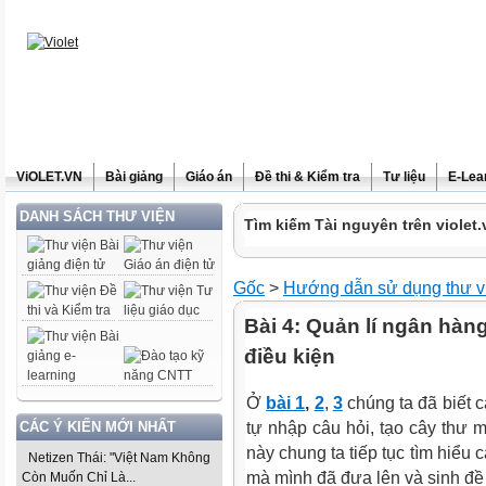
ViOLET.VN
Bài giảng
Giáo án
Đề thi & Kiểm tra
Tư liệu
E-Lea
DANH SÁCH THƯ VIỆN
Tìm kiếm Tài nguyên trên violet.
Gốc
>
Hướng dẫn sử dụng thư v
Bài 4: Quản lí ngân hàng
điều kiện
Ở
bài 1
,
2
,
3
chúng ta đã biết 
CÁC Ý KIẾN MỚI NHẤT
tự nhập câu hỏi, tạo cây thư 
này chung ta tiếp tục tìm hiểu
Netizen Thái: "Việt Nam Không
mà mình đã đưa lên và sinh đề 
Còn Muốn Chỉ Là...