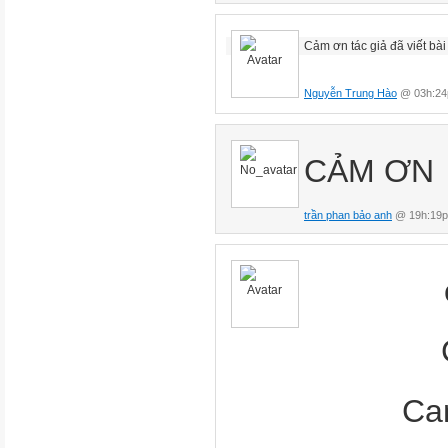
Cảm ơn tác giả đã viết bài 
Nguyễn Trung Hào
@ 03h:24p
CẢM ƠN
trần phan bảo anh
@ 19h:19p
Ca