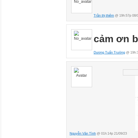
Trần thị thiêm
@ 19h:57p 08/
cảm ơn 
Dương Tuấn Trường
@ 19h:3
Nguyễn Văn Tình
@ 01h:14p 21/09/23