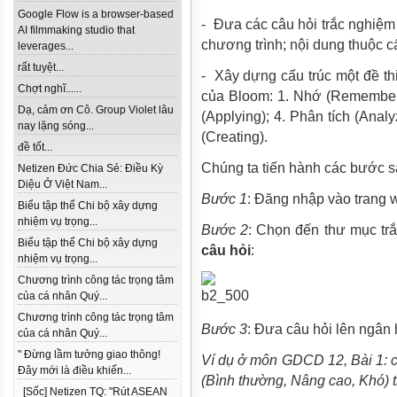
Google Flow is a browser-based
- Đưa các câu hỏi trắc nghiệm 
AI filmmaking studio that
chương trình; nội dung thuộc c
leverages...
rất tuyệt...
- Xây dựng cấu trúc một đề th
Chợt nghĩ......
của Bloom: 1. Nhớ (Rememberi
Dạ, cảm ơn Cô. Group Violet lâu
(Applying); 4. Phân tích (Analy
nay lặng sóng...
(Creating).
đề tốt...
Chúng ta tiến hành các bước s
Netizen Đức Chia Sẻ: Điều Kỳ
Diệu Ở Việt Nam...
Bước 1
: Đăng nhập vào trang
Biểu tập thể Chi bộ xây dựng
nhiệm vụ trọng...
Bước 2
: Chọn đến thư mục tr
Biểu tập thể Chi bộ xây dựng
câu hỏi
:
nhiệm vụ trọng...
Chương trình công tác trọng tâm
của cá nhân Quý...
Chương trình công tác trọng tâm
Bước 3
: Đưa câu hỏi lên ngân
của cá nhân Quý...
" Đừng lầm tưởng giao thông!
Ví dụ ở môn GDCD 12, Bài 1: c
Đây mới là điều khiến...
(Bình thường, Nâng cao, Khó) t
[Sốc] Netizen TQ: "Rút ASEAN