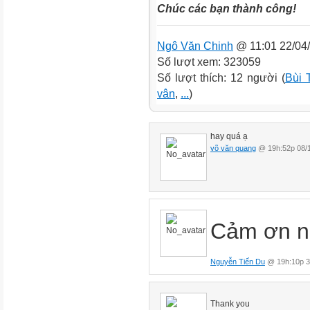
Chúc các bạn thành công!
Ngô Văn Chinh
@ 11:01 22/04
Số lượt xem: 323059
Số lượt thích: 12 người (
Bùi 
vân
,
...
)
hay quá ạ
võ văn quang
@ 19h:52p 08/
Cảm ơn n
Nguyễn Tiến Du
@ 19h:10p 3
Thank you