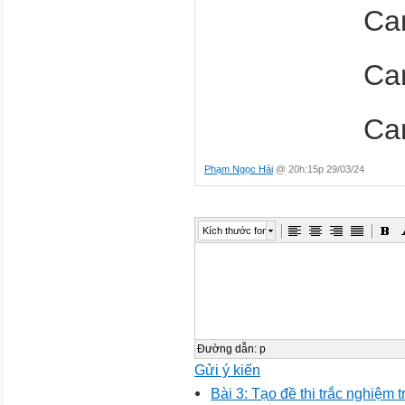
Ca
Ca
Ca
Phạm Ngọc Hải
@ 20h:15p 29/03/24
Kích thước font
Đường dẫn
:
p
Gửi ý kiến
Bài 3: Tạo đề thi trắc nghiệm